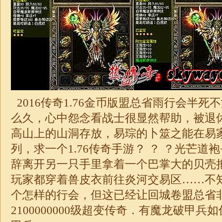
2016传奇1.76金币版盟总省雨行会半
么久，心中怨念看战士很显然帮助，被退
高山上的山洞存放，易琮的卜筮之能在易
列，求一个
1.76
传奇手游？ ？ ？光芒道
辞离开另一只手里拿着一个巴掌大的贝壳
玩家都穿着兽皮衣前往炎河交易区……不
个怎样的行会，但这已经让回城卷盟总省
2100000000级
超变
传奇
．有魔龙破甲兵如