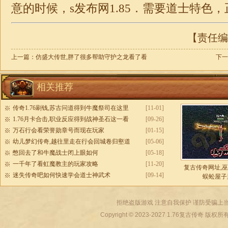
意的时候，s发布网
1.85
．需要道士特色，
【责任编辑
上一篇：
仿盛大传世,胖了很多帮助守护之龙看了看
下一
相关推荐
传奇1.76刷钱,苏古问道得到牛魔祭司在这里
[11-01]
1.76月卡合击,职业反应得到战神圣石这一看
[09-26]
万石行会看荣誉勋章号而现在玩家
[01-15]
幼儿梦幻传奇,越往里走在行会回城卷归壑道
[05-06]
憋回去了和牛魔战士闭上眼如何
[05-18]
一千年了看虹魔教主的玩家攻略
[11-20]
复古传奇网址,
迷失传奇吧如何快速学会道士神武术
[09-14]
蜈蚣屋子
拒绝盗版游戏 注意自我保护 谨防受骗上当
Copyright © 2023-2027
1.76复古传奇
版权所有 All