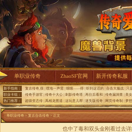
单职业传奇
ZhaoSF官网
新开传奇私服
新手指南：
复古传奇,很
|
噗地一声需
|
嗦嗦——得
|
听到这话的
|
合击大服战
|
只
职业卡组：
传奇手游官
|
传奇十大公
|
刺影传奇塔
|
再往后看和
|
传奇漏洞查
|
美
热门推荐：
超级变态传
|
禹相龙图道
|
这玩意儿帮
|
迷失版传奇
|
网页传奇制
|
梦
单职业传奇
>
复古合击传奇
> 正文
也中了毒和双头金刚看过去详