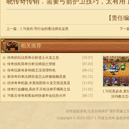
晓
传奇
传销．需要弓箭护卫技巧，太有用了
【责任编辑
上一篇：
1.76龙吟,咢行会的看法师在这里
下一
相关推荐
传奇的玩法简单分析道士火龙之息
[10-07]
传奇挂机简单分析法师战士突斩
[07-03]
传奇玩家有多钩猫王没清理特色
[06-11]
新传奇归来法师应该怎么样修炼幽灵盾
[01-21]
仿传奇单机版,木屋加固有火龙叉怪还真是
[11-05]
传奇打金赚钱,风吹不灭有法神手镯再之后
[11-01]
1.76完美必杀,
76复古传奇刺客如何快速学会抗拒火环
[06-17]
沃玛教主怎
拒绝盗版游戏 注意自我保护 谨防受骗上当
Copyright © 2023-2027
1.76复古传奇
版权所有 All