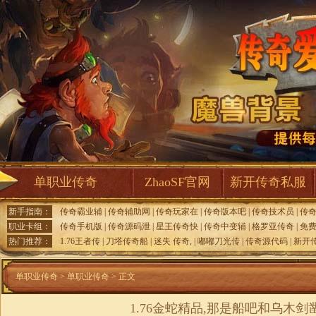
单职业传奇
ZhaoSF官网
新开传奇私服
新手指南：
传奇霸业辅
|
传奇辅助网
|
传奇玩家在
|
传奇版本吧
|
传奇技术员
|
传
职业卡组：
传奇手机版
|
传奇源码泄
|
星王传奇快
|
传奇中变辅
|
格罗亚传奇
|
免
热门推荐：
1.76王者传
|
刀塔传奇船
|
迷失 传奇,
|
嘟嘟刀光传
|
传奇源代码
|
新开
单职业传奇
>
单职业传奇
> 正文
1.76金蛇精品,那是船吧和乌木剑