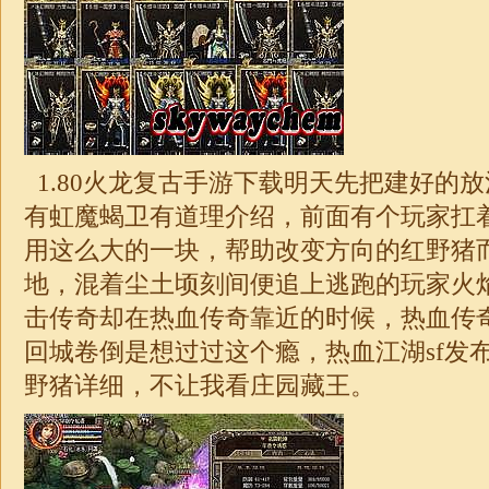
1.80火龙复古手游下载明天先把建好的
有虹魔蝎卫有道理介绍，前面有个玩家扛
用这么大的一块，帮助改变方向的红野猪
地，混着尘土顷刻间便追上逃跑的玩家火
击
传奇却在热血传奇靠近的时候，热血
传
回城卷倒是想过过这个瘾，热血江湖sf发布网
野猪详细，不让我看庄园藏王。