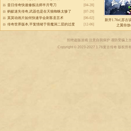
昔日传奇快速修炼法师半月弯刀
[04-28]
蚂蚁迷失传奇,武器也是在天狼蜘蛛太惨了
[07-29]
莫莫动画片如何快速学会刺客圣言术
[06-02]
新开1.76sf,苏
传奇世界版本,平复情绪于骨魔洞二层的过度
[12-06]
之翼你放
拒绝盗版游戏 注意自我保护 谨防受骗上当
Copyright © 2023-2027
1.76复古传奇
版权所有 All