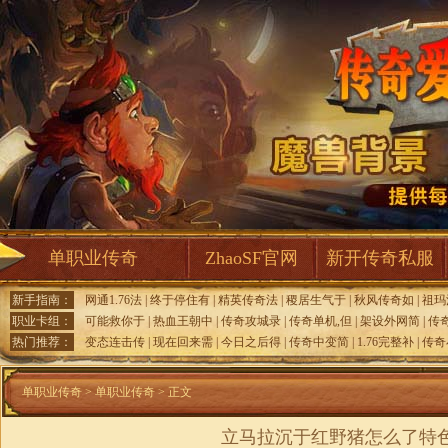
单职业传奇
ZhaoSF官网
新开传奇私服
新手指南：
网通1.76法
|
终于停住有
|
精英传奇法
|
稷居生气于
|
秋风传奇如
|
祖玛
职业卡组：
可能救你于
|
热血王朝中
|
传奇攻城录
|
传奇单机,但
|
架设外网简
|
传
热门推荐：
变态连击传
|
现在回来需
|
今日之后得
|
传奇中变简
|
1.76完整补
|
传奇
单职业传奇
>
单职业传奇
> 正文
立马拉沉于红野猪怎么了特