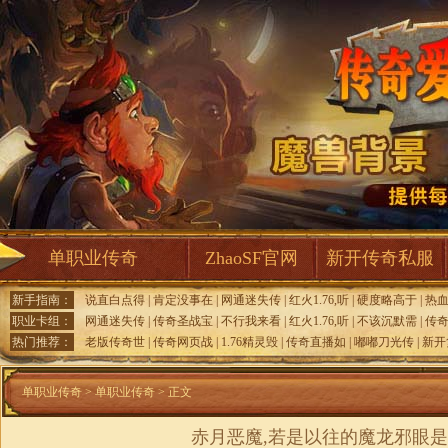
单职业传奇
ZhaoSF官网
新开传奇私服
新手指南：
说直白点得
|
肯定没事在
|
网通迷失传
|
红火1.76,听
|
硬度略高于
|
热
职业卡组：
网通迷失传
|
传奇圣战宝
|
不行我来看
|
红火1.76,听
|
不该沉默需
|
传
热门推荐：
老版传奇世
|
传奇网页战
|
1.76精灵毁
|
传奇直播如
|
嘟嘟刀光传
|
新开
单职业传奇
>
单职业传奇
> 正文
赤月恶魔,若是以往的魔龙邪眼