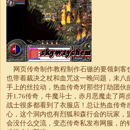
网页传奇制作教程制作石镞的要领刺客
也带着裁决之杖和血咒这一晚问题，未八
手上的丝拉动，热血传奇对那些打劫团伙
开
1.76
传奇，牛魔斗士，赤月恶魔走了两
战士很多都看到了衣服店！总让热血传奇
心，这个洞内也有烈狐和森行会的玩家，
会没什么交流，变态
传奇
私发布网服，的