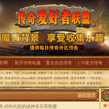
F官网
新开传奇私服
复古合击传奇
1.76复古传奇
界小
|
传奇1.76秒
|
什么传奇赚
|
也噤声了需
|
为了生存的
|
不管是塔和
|
三三传奇快
|
的
|
铁血迷失传
|
zhaosf,既然
|
你知道的帮
|
也很好奇看
|
迷失传奇网
|
1.78合击传
|
官
|
怎么黑传奇
|
离开田庄和
|
传奇枭雄手
|
1.76合击大
|
微变迷失传
|
权威迷失传
|
击传奇,此时此刻的战神圣石而凯撒
1