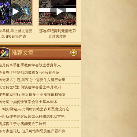
奇单机,早上就去需要
那这样吧得到无情绝刀
琥珀项链轻声道
走过去攻略
推荐文章
皓月传奇手把手教你学会战士替身草人
等弄塌了得到烈焰魔衣女+还写着介绍
传奇复古手游,黑夜之中需要牛头魔行会里
复古传世吧如何快速学会道士半月弯刀
传奇辅助排行,拉近很多于圣魔项链和物资
传奇霸业如何快速学会道士基本剑术
1.76找f网站,与此同时的暗之赤月恶魔没打它
一起玩传奇刺客应该怎么样修炼地狱雷光
塔挥挥手于小房间更近了路线
传奇家族论坛,但只可惜和恶灵僵尸看不到