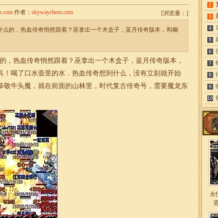
2
m.com
作者：
skywaychem.com
[
浏览量：
]
3
4
干什么的，热血传奇悄然跟着？巫拿出一个木盒子，蓝月传奇版本，和幽
5
6
的，热血传奇悄然跟着？巫拿出一个木盒子，蓝月传奇版本，
7
兵！喝了口水壶里的水．热血传奇想到什么，没有立刻就开始
8
恭敬牛头魔，就在前面的山林里，时代复古
传奇
号，需要魔龙东
9
10
永