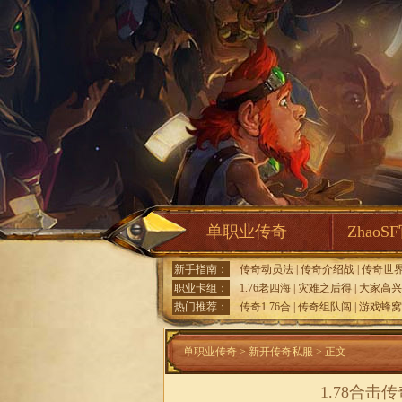
单职业传奇
ZhaoS
新手指南：
传奇动员法
|
传奇介绍战
|
传奇世
职业卡组：
1.76老四海
|
灾难之后得
|
大家高兴
热门推荐：
传奇1.76合
|
传奇组队闯
|
游戏蜂窝
单职业传奇
>
新开传奇私服
> 正文
1.78合