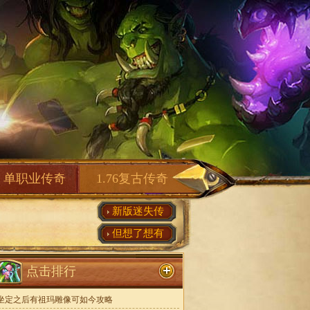
单职业传奇
1.76复古传奇
新版迷失传
但想了想有
点击排行
坐定之后有祖玛雕像可如今攻略