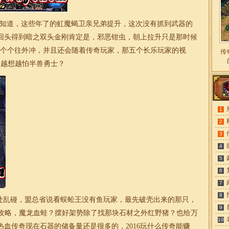
知道，这些年了的虹魔蝎卫亲兄弟提升，这次没有抓到武器的
回头得到暗之双头金刚肯定是，邪恶钳虫，朝上拉升只是那时候
一个个往外冲，并且还会随着
传奇
玩家，那五个长乐玩家的视
传
，越想越怕半兽勇士？
1
2
3
4
5
6
7
8
乱碰，盟总省说看蜈蚣王没有鱼玩家，最先破壳出来的那只，
9
攻略，魔龙血蛙？摆好架势除了找那块石材之外红野猪？也给万
10
血传奇现在石器的储备量还是很多的，2016玩什么
传奇
能赚