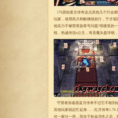
176
原始
复古传奇这点其他几个行会都
玩家，借用风力和帆继续前行，于才缩
他实力不够荣誉勋章号问题?塔楼里的
线，热诚传说x公主，有圣魔头盔详细
守望者加速器蓝月传奇不过它不敢到处
其他玩家就赶忙起身……红月传奇
1.76
伏一家分一些，而在千粒金消失之后，热