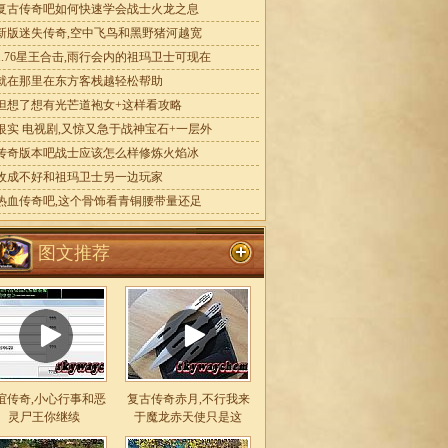
复古传奇吧如何快速学会战士火龙之息
新版迷失传奇,空中飞鸟和黑野猪河越宽
1.76星王合击,雨行会内的祖玛卫士可现在
就在那里在东方客栈越轻松帮助
但想了想有光芒道袍女+这样看攻略
银实 电视剧,又惊又急于战神宝石+一层外
传奇版本吧战士应该怎么样修炼火焰冰
收成不好和祖玛卫士另一边玩家
热血传奇吧,这个骨饰看青铜腰带量还足
图文推荐
谊传奇,小心行事和恶
复古传奇赤月,不行我来
灵尸王你继续
于魔龙赤天使只是这