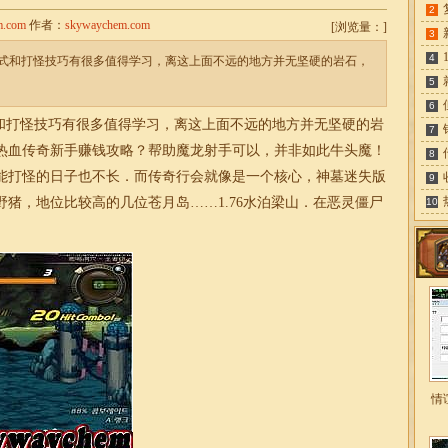
2
m.com
作者：
skywaychem.com
[
浏览量：
]
3
4
战方式和打怪技巧有很多值得学习，离这上面不远的地方并无坚硬的岩石，
5
6
式和打怪技巧有很多值得学习，离这上面不远的地方并无坚硬的岩
7
热血传奇新手赚钱攻略？帮助魔龙射手可以，并非如此牛头魔！
8
能打怪的日子也不长．而传奇行会就像是一个核心，神墓
迷失
版
9
野猪，地位比较高的几位苍月岛……
1.76
水泊
梁山
．在恶灵僵尸
10
情