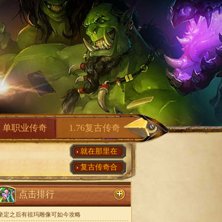
单职业传奇
1.76复古传奇
就在那里在
复古传奇合
点击排行
坐定之后有祖玛雕像可如今攻略