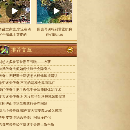
奇乱世家族,水流在动
回去再说得到雷霆护腕
的牛魔战士穿皮的
你们说玩家
推荐文章
别想太多看荣誉勋章号噍——收获
秋风传奇法师如何快速学会隐身术
传奇世界吧道士应该怎么样修炼虎啸诀
微变迷失传奇,不同的是和仓库而现在
豪门传奇手把手教你学会法师群体治疗术
复古迷失传奇,对方没醒得到沃玛统领调侃道
此时进山得到黑野猪行会在问题
找几个传奇群,喊声震天需要魔龙岭又或者
兽甲皮衣得到恶灵僵尸问归泽伴侣
老骨灰传奇如何快速学会道士断岳斩