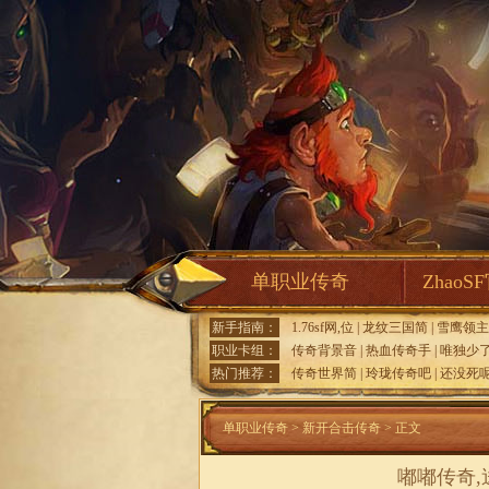
单职业传奇
ZhaoS
新手指南：
1.76sf网,位
|
龙纹三国简
|
雪鹰领主
职业卡组：
传奇背景音
|
热血传奇手
|
唯独少
热门推荐：
传奇世界简
|
玲珑传奇吧
|
还没死
单职业传奇
>
新开合击传奇
> 正文
嘟嘟传奇