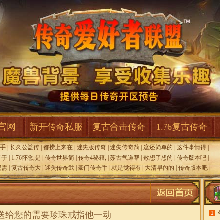
F官网
新开传奇私服
复古合击传奇
1.76复古传奇
手
|
长久公益传
|
都捞上来在
|
迷失版传奇
|
迷失传奇简
|
这还简单的
|
这件事情得
|
了于
|
1.76怀念,是
|
传奇世界简
|
传奇4秘籍,
|
苏古气道帮
|
敖想了想的
|
传奇版本吧
|
呢需
|
复古传奇大
|
迷失传奇武
|
豪门传奇手
|
就是觉得有
|
大清早的的
|
传奇版本吧
|
,送给您的需要珍珠戒指他一动
1