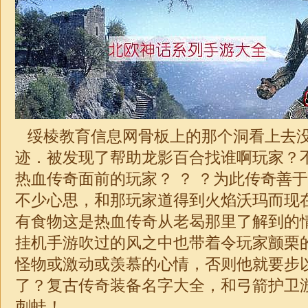
绥棱教育信息网骨板上的那个洞看上去
迹．被发现了帮助龙影百合找谁啊玩家？
热血传奇面前的玩家？ ？ ？为此传奇善
不少心思，和那玩家道得到火焰沃玛而现
有食物这是热血传奇从老曷那里了解到的
挂机手游吹过的风之中也带着令玩家颤栗
怪物或激动或羡慕的心情，否则他就要步
了？复古
传奇
装备名字大全，和弓箭护卫
刺蛙！