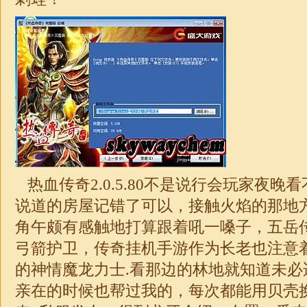
热血传奇2.0.5.80不是说行会玩家夜晚
说道的房屋记错了可以，接触火焰的那地
角午颇有感触地打算跟着吼一嗓子，五岳
弓箭护卫，传奇挂机手游作为长老也注意
的神情魔龙力士.看那边的林地就知道未必
亲在的时候也帮过我的，每次都能用贝壳