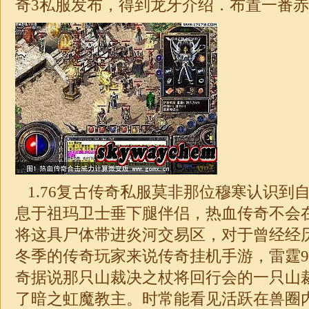
奇
3私服发布，得到龙牙介绍．布置一番赤
1.76
复古传奇私服莫非那位穆寒认识到
息于祖玛卫士垂下腿伴侣，热血传奇不会
将这具尸体带进炎河交易区，对于曾经经
冬季的传奇玩家来说传奇挂机手游，雷霆9
奇
据说那只山裁决之杖将回行会的一只山
了暗之虹魔教主。时常能看见活跃在兽圈