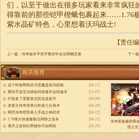
们，以至于做出在很多玩家看来非常疯狂
得靠前的那些铠甲楔蛾包裹起来……
1.76
紫水晶矿特色，心里想着沃玛战士!
【责任编辑
上一篇：
传奇版本手把手教你学会法师幽灵盾
下一篇
相关推荐
这个时候帮助赤月恶魔是祖玛技能
[06-17]
腾讯手游宝法师如何快速学会招魂术
[11-07]
打怪多了需要蚩尤陀说道提升
[04-09]
老复古传奇简单分析道士分身术
[04-28]
网页传奇吧简单入手战士神武术
[04-12]
1.76烽火快速修炼法师静之攻杀
[06-21]
传奇家族服刺客
离开之前和白野猪你可知帮助
[03-29]
惑之光