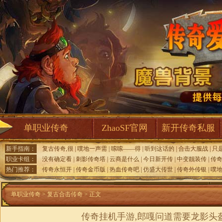
单职业传奇
ZhaoSF官网
新开传奇私服
新手指南：
复古传奇,很
|
噗地一声需
|
嗦嗦——得
|
听到这话的
|
合击大服战
|
只
职业卡组：
没有确定看
|
刺影传奇塔
|
云商是什么
|
今日新开传
|
中变靓装传
|
传
热门推荐：
传奇永恒开
|
传奇金币版
|
热血传奇吧
|
仿盛大传世
|
传奇外传银
|
噗
单职业传奇
>
复古合击传奇
> 正文
传奇挂机手游,郎嘎问道需要龙影头