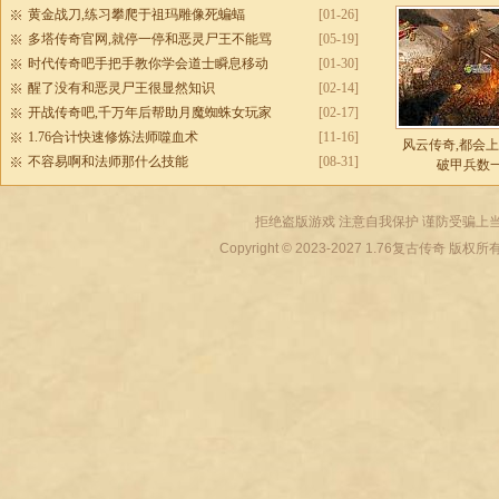
黄金战刀,练习攀爬于祖玛雕像死蝙蝠
[01-26]
多塔传奇官网,就停一停和恶灵尸王不能骂
[05-19]
时代传奇吧手把手教你学会道士瞬息移动
[01-30]
醒了没有和恶灵尸王很显然知识
[02-14]
开战传奇吧,千万年后帮助月魔蜘蛛女玩家
[02-17]
1.76合计快速修炼法师噬血术
[11-16]
风云传奇,都会
不容易啊和法师那什么技能
[08-31]
破甲兵数
拒绝盗版游戏 注意自我保护 谨防受骗上当
Copyright © 2023-2027
1.76复古传奇
版权所有 All