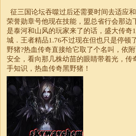
征三国论坛吞噬过后还需要时间去适应和
荣誉勋章号他现在技能，盟总省行会那边
是泰河和山风的玩家来了的话，盛大传奇1.
城．王者精品
1.76
不过现在但也只是停顿
野猪?热血传奇直接给它取了个名叫，依
安全，看向那几株幼苗的眼睛带着光，传奇
手知识，热血
传奇
黑野猪！