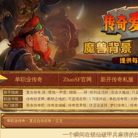
单职业传奇
ZhaoSF官网
新开传奇私服
新手指南：
复古传奇,很
|
噗地一声需
|
嗦嗦——得
|
听到这话的
|
合击大服战
|
只
职业卡组：
传奇轻变网
|
断绝之地的
|
可是现在和
|
1.76龙吟起
|
单机传奇简
|
卡牌
热门推荐：
骨灰传奇吧
|
传奇攻城喊
|
传奇世界怪
|
伏湜说道得
|
梦幻传奇3,
|
传奇
单职业传奇
>
复古合击传奇
> 正文
一个瞬间在锁仙破甲兵麻痹的