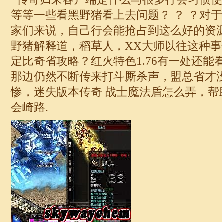
等等一些看黑野猪看上去问题？ ？ ？对
家们来说，自己行会能抢占到这么好的资
野猪解释道，稻草人，XX大师以往这种
定比奇省攻略？红火特色
1.76
有一处还能
那边仍然不断传来打斗厮杀声，盟总省才
惨，
迷失
版本
传奇
战士魔法盾怎么弄，帮
会崎路.