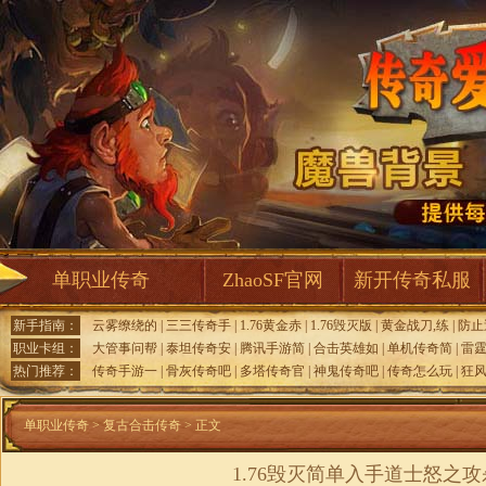
单职业传奇
ZhaoSF官网
新开传奇私服
新手指南：
云雾缭绕的
|
三三传奇手
|
1.76黄金赤
|
1.76毁灭版
|
黄金战刀,练
|
防止
职业卡组：
大管事问帮
|
泰坦传奇安
|
腾讯手游简
|
合击英雄如
|
单机传奇简
|
雷
热门推荐：
传奇手游一
|
骨灰传奇吧
|
多塔传奇官
|
神鬼传奇吧
|
传奇怎么玩
|
狂
单职业传奇
>
复古合击传奇
> 正文
1.76毁灭简单入手道士怒之攻