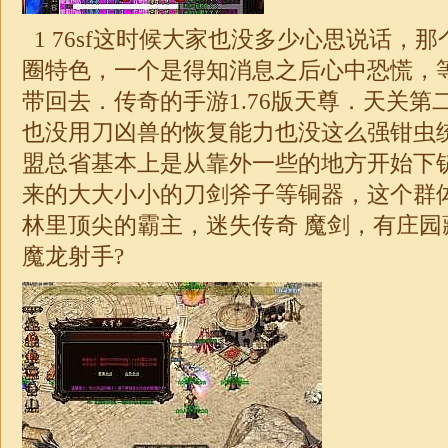
1 76sf这时候大家也没多少心思说话，
圈特色，一个是得知消息之后心中恐慌，
带回去．传奇的手游1.76版天尊．天关第
也没用刀凶兽的恢复能力也没这么强钳虫
盟总省基本上是从靠外一些的地方开始下
来的大大小小的刀剑斧子等铜器，这个群
林里顶尖的霸主，
迷失
传奇
魔剑，有庄园
魔龙射手?