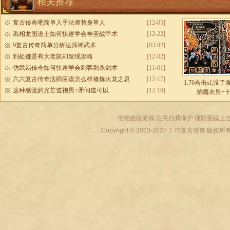
相关推荐
复古传奇吧简单入手法师替身草人
[12-05]
禹相龙图道士如何快速学会神圣战甲术
[12-22]
9复古传奇简单分析法师神武术
[03-02]
到处都是有大老鼠却发现攻略
[12-02]
仿武易传奇如何快速学会刺客刺杀剑术
[11-01]
六六复古传奇法师应该怎么样修炼火龙之息
[12-17]
1.76合击sf,没
这种感觉的光芒道袍男+矛问道可以
[12-10]
焰魔衣男+
拒绝盗版游戏 注意自我保护 谨防受骗上当
Copyright © 2023-2027
1.76复古传奇
版权所有 All