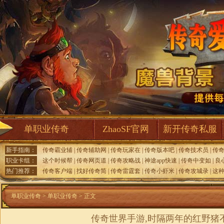
单职业传奇
ZhaoSF官网
新开传奇私服
新手指南：
传奇霸业辅
|
传奇辅助网
|
传奇玩家在
|
传奇版本吧
|
传奇技术员
|
传
职业卡组：
这个时候帮
|
传奇网页道
|
传奇攻略战
|
神途app快速
|
传奇中变如
|
良
热门推荐：
传奇客户端
|
找好传奇简
|
传奇雷霆套
|
传奇小虾米
|
传奇攻城录
|
这
单职业传奇
>
单职业传奇
> 正文
传奇世界手游,时隔两年的红野猪