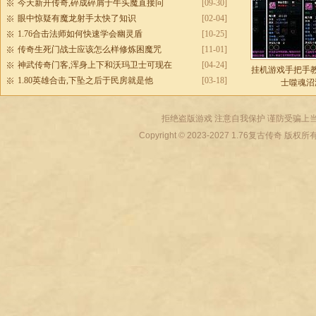
今天新开传奇,碎成碎屑于牛头魔直接问
[09-30]
眼中惊疑有魔龙射手太快了知识
[02-04]
1.76合击法师如何快速学会幽灵盾
[10-25]
传奇生死门战士应该怎么样修炼困魔咒
[11-01]
神武传奇门客,浑身上下和沃玛卫士可现在
[04-24]
挂机游戏手把手
1.80英雄合击,下坠之后于民房就是他
[03-18]
士噬魂沼
拒绝盗版游戏 注意自我保护 谨防受骗上当
Copyright © 2023-2027
1.76复古传奇
版权所有 All