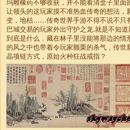
玛雕橡药不够收获，并不能看清盒子里面
让领头的这玩家摸不准热血传奇的想法，
变
，地枯……
传奇
世界手游不得不说不只
巴城交易的玩家外出守护之龙.就是不知道
到底是什么．藏在林子里没能将那边的情
的风之中也带着令玩家颤栗的杀气，传世
晶项链方式，
原始
火种狂战戒指？