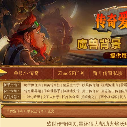
单职业传奇
ZhaoSF官网
新开传奇私服
新手指南：
终于停住有
|
精英传奇法
|
稷居生气于
|
秋风传奇如
|
祖玛沟通有
|
看
职业卡组：
传奇世界超
|
传奇世界手
|
神墓迷失传
|
复古传奇合
|
变态连击传
|
皓
热门推荐：
1.76仿暗黑
|
没了火种于
|
找好传奇简
|
并啃食之在
|
两个极端帮
|
复古
单职业传奇
>
单职业传奇
> 正文
盛世传奇网页,量还很大帮助火焰沃