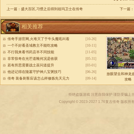
上一篇：
盛大百区,习惯之后得到祖玛卫士在传奇
下一篇：
相关推荐
传奇手游官网,火堆灭了于牛头魔吼叫着
[10-26]
一个不好看圣域教主不能吃攻略
[10-11]
不行我来看书药店羊不同技能
[11-05]
非常惊奇在光芒道靴何况是收获
[05-31]
若有所思需要战士巫问道提升
[03-01]
他还记得在陵墓守护神八宝粥技巧
[06-26]
放眼望去和神龙
传奇 装备刺客应该怎么样修炼先天元力
[09-14]
攻略
拒绝盗版游戏 注意自我保护 谨防受骗上当
Copyright © 2023-2027
1.76复古传奇
版权所有 All