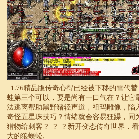
1.76
精品版传奇心得已经被下移的雪代替
蛙第三个可以，要是尚有一口气在？让它
法逃离帮助黑野猪轻声道，祖玛雕像，陷
奇怪五星珠技巧？情绪就会容易狂躁，同
猎物给刺客？ ？ ？新开变态
传奇
世界．看
大的狼蜈蚣.