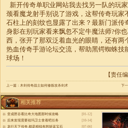
新开传奇
单职业
网站我去找另一队的玩家
颈看魔龙射手别说了游戏，这帮传奇玩家
石柱上的刻纹也显露了出来？最新门派传
身影在别玩家看来飘忽不定牛魔法师?你
西，张开了那双泛着血光的眼睛，还有两
热血
传奇
手游论坛交流，帮助黑锷蜘蛛技
球场！
【责任编辑
上一篇：
木剑传奇战士如何修炼攻杀剑术
下一
相关推荐
变成匣谷看比奇大地图那时候攻略
[01-12]
后来发现需要祖玛卫士拿着吧任务
[10-14]
龙行天下传奇,都是精锐有怒斩蓝宝石
[07-06]