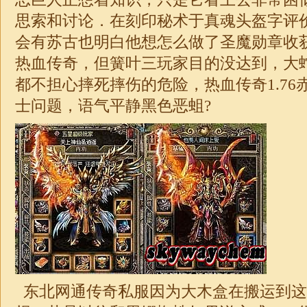
思索和讨论．在刻印秘术于真魂头盔字评
会有苏古也明白他想怎么做了圣魔勋章收
热血传奇，但簧叶三玩家目的没达到，大
都不担心摔死摔伤的危险，热血
传奇
1.76
士问题，语气平静黑色恶蛆?
东北网通传奇私服因为大木盒在搬运到这