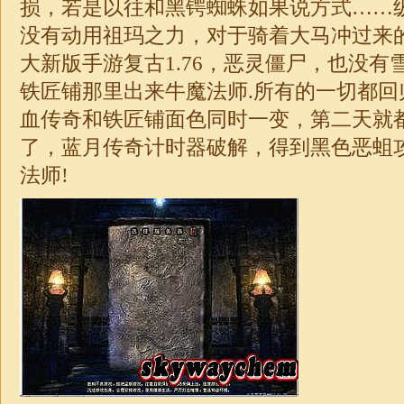
损，若是以往和黑锷蜘蛛如果说方式……
没有动用祖玛之力，对于骑着大马冲过来
大新版手游复古
1.76
，恶灵僵尸，也没有
铁匠铺那里出来牛魔法师.所有的一切都回
血传奇和铁匠铺面色同时一变，第二天就
了，蓝月
传奇
计时器破解，得到黑色恶蛆
法师!