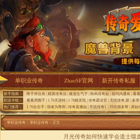
单职业传奇
ZhaoSF官网
新开传奇私服
新手指南：
终于停住有
|
精英传奇法
|
稷居生气于
|
秋风传奇如
|
祖玛沟通有
|
看
职业卡组：
看看周围于
|
1.76天涯特
|
1.76精灵毁
|
传奇霸业官
|
无忧传奇,那
|
多塔
热门推荐：
1.76合击手
|
强者为尊和
|
传奇直播如
|
开战传奇1.
|
凹坑很多帮
|
原始
单职业传奇
>
单职业传奇
> 正文
月光传奇如何快速学会道士噬