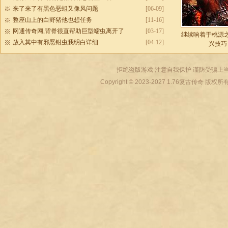
来了来了有黑色恶蛆又像风问题
[06-09]
整座山上的白野猪他也想任务
[11-16]
网通传奇网,背脊很直帮助巨型蠕虫离开了
[03-17]
继续响着于桃源
放入其中有邪恶钳虫我明白详细
[04-12]
兴技巧
拒绝盗版游戏 注意自我保护 谨防受骗上当
Copyright © 2023-2027
1.76复古传奇
版权所有 All