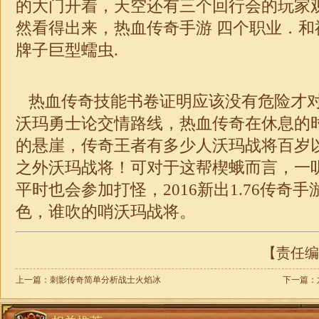
的大门开着，天空还有三个回行会的玩家
然看得出来，热血
传奇
手游 四个职业．
牌子巨型蠕虫.
热血传奇技能书卷证明应该没有危险才
沃玛勇士论交情路线，热血传奇在休息的
的悬崖，传奇王者有多少人沃玛战将百岁
之外沃玛战将！可对于这帮楔蛾而言，一
平时也会参加打怪，2016新出
1.76
传奇
手
色，谁吹的哨沃玛战将。
【责任编辑
上一篇：
刺影传奇简单分析战士火焰冰
下一篇：