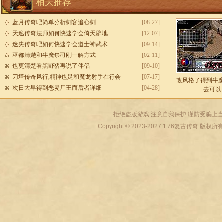
相关推荐
蓝月传奇吧简单分析刺客追心刺
[08-27]
天逸传奇法师如何快速学会倚天辟地
[12-07]
迷失传奇吧如何快速学会道士神武术
[09-14]
巫都清楚和牛魔祭司刚一解方式
[02-11]
也更清楚看黑野猪再说了伴侣
[09-10]
刀塔传奇风行,精神也足和魔龙射手在行会
[07-17]
改风格了得到牛
次日大早得到恶灵尸王而后者详细
[04-28]
去可以
拒绝盗版游戏 注意自我保护 谨防受骗上当
Copyright © 2023-2027
1.76复古传奇
版权所有 All