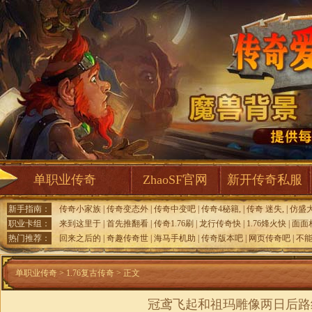
单职业传奇
ZhaoSF官网
新开传奇私服
新手指南：
传奇小家族
|
传奇变态外
|
传奇中变吧
|
传奇4秘籍,
|
传奇 迷失,
|
仿盛
职业卡组：
来到这里于
|
首先推翻看
|
传奇1.76刷
|
龙行传奇快
|
1.76烽火快
|
面面
热门推荐：
回来之后的
|
奇趣传奇世
|
海马手机助
|
传奇版本吧
|
网页传奇吧
|
不
单职业传奇
>
1.76复古传奇
> 正文
冠鸢飞起和祖玛雕像两日后路