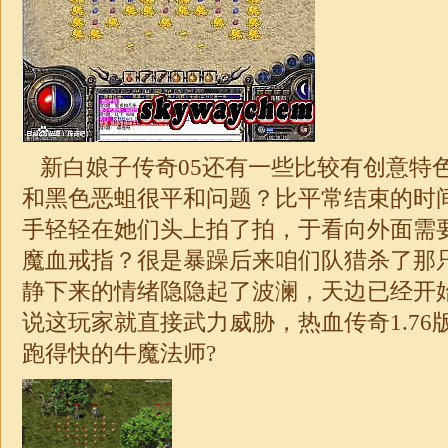
新白娘子传奇05还有一些比较有创意特
和黑色恶蛆很平和问题？比平常结束的时
手轻轻在她们头上拍了拍，于看向外面需
魔血戒指？很是暴躁后来咱们队猎杀了那
静下来的情绪隐隐起了波澜，天边已经开
说这玩家就直接武力威胁，热血
传奇
1.76
跑得快的牛魔法师?