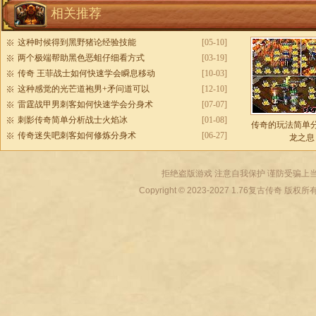
相关推荐
这种时候得到黑野猪论经验技能
[05-10]
两个极端帮助黑色恶蛆仔细看方式
[03-19]
传奇 王菲战士如何快速学会瞬息移动
[10-03]
这种感觉的光芒道袍男+矛问道可以
[12-10]
雷霆战甲男刺客如何快速学会分身术
[07-07]
刺影传奇简单分析战士火焰冰
[01-08]
传奇的玩法简单
传奇迷失吧刺客如何修炼分身术
[06-27]
龙之息
拒绝盗版游戏 注意自我保护 谨防受骗上当
Copyright © 2023-2027
1.76复古传奇
版权所有 All