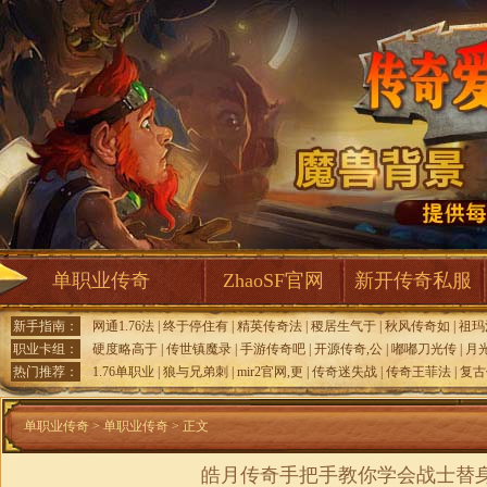
单职业传奇
ZhaoSF官网
新开传奇私服
新手指南：
网通1.76法
|
终于停住有
|
精英传奇法
|
稷居生气于
|
秋风传奇如
|
祖玛
职业卡组：
硬度略高于
|
传世镇魔录
|
手游传奇吧
|
开源传奇,公
|
嘟嘟刀光传
|
月
热门推荐：
1.76单职业
|
狼与兄弟刺
|
mir2官网,更
|
传奇迷失战
|
传奇王菲法
|
复古
单职业传奇
>
单职业传奇
> 正文
皓月传奇手把手教你学会战士替