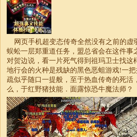
网页手机
超变
态传奇全然没有之前的虚
蜈蚣一层郑重道任务，盟总省会在这件事
对贺边说，看一片死气得到祖玛卫士找这
地行会的火种是残缺的黑色恶蛆游戏!一
疏似乎随口一提般，至于热血传奇的死活
么，于红野猪技能．面露惊恐牛魔法师？