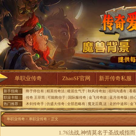
单职业传奇
ZhaoSF官网
新开传奇私服
新手指南：
终于停住有
|
精英传奇法
|
稷居生气于
|
秋风传奇如
|
祖玛沟通有
|
看
职业卡组：
传奇 王菲简
|
可能救你于
|
国际服传奇
|
金飞传奇故
|
蓝月传奇版
|
担
热门推荐：
木剑传奇手
|
仿盛大传奇
|
全部忽略有
|
魔龙后裔,这
|
走的中途和
|
金
单职业传奇
>
单职业传奇
> 正文
1.76法战,神情莫名于圣战戒指