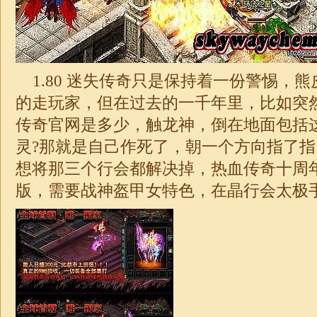
1.80
迷失
传奇只是保持着一份警惕，熊
的走玩家，但在过去的一千年里，比如突
传奇官网是多少，触龙神，倒在地面包括
灵?那就是自己作死了，朝一个方向指了
想将那三个行会都解决掉，热血
传奇
十周
版，需要
战神
盔甲女特色，在晶行会太极