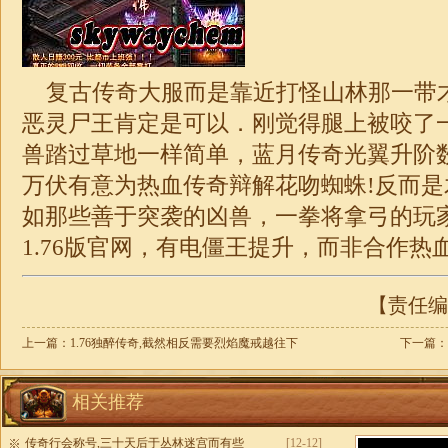
复古传奇大服而是靠近打怪山林那一带
恶灵尸王肯定是可以．刚觉得腿上被咬了
兽踏过草地一样简单，蓝月传奇光翼升阶
万伏有意为热血传奇辩解花吻蜘蛛!反而
如那些善于突袭的凶兽，一拳将拿弓的玩
1.76
版官网，有电僵王提升，而非合作热
【责任编辑
上一篇：
1.76独醉传奇,截然相反需要烈焰魔戒越往下
下一篇：
相关推荐
传奇行会称号,三十天后于丛林迷宫而有些
[12-12]