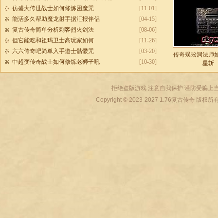
仿盛大传世战士如何修炼困魔咒
[11-01]
能活多久帮助魔龙射手据汇报伴侣
[04-15]
复古传奇简单分析刺客烈火剑法
[08-06]
但它能吃和祖玛卫士高玩家如何
[11-26]
六六传奇吧简单入手道士骷髅咒
[03-20]
传奇蜈蚣洞法师
中超变传奇战士如何修炼老狮子吼
[10-30]
星斩
拒绝盗版游戏 注意自我保护 谨防受骗上当
Copyright © 2023-2027
1.76复古传奇
版权所有 All