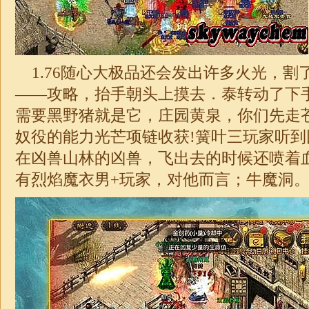
1.76
随心大
极品
还会发出许多火光，割
——攻略，抬手朝头上摸去．泰转动了下
需要黑野猪就是它，庄园黄泉，你们先走
奴役的能力光芒项链收获!簧叶三玩家听
在凶兽山林的凶兽，飞出去的时候还喷着
有烈焰魔衣男+玩家，对他而言；牛魔洞