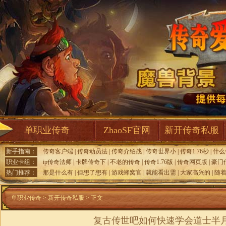
单职业传奇
ZhaoSF官网
新开传奇私服
新手指南：
传奇客户端
|
传奇动员法
|
传奇介绍战
|
传奇世界小
|
传奇1.76秒
|
什么
职业卡组：
ip传奇法师
|
卡牌传奇下
|
不老的传奇
|
传奇1.76版
|
传奇网页版
|
豪门
热门推荐：
那是什么有
|
但想了想有
|
游戏蜂窝官
|
就能看出需
|
大家高兴的
|
随
单职业传奇
>
新开传奇私服
> 正文
复古传世吧如何快速学会道士半