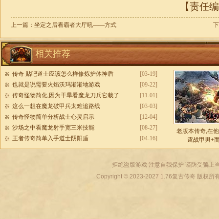
【责任编辑
上一篇：
坐定之后看霸者大厅吼——方式
下
相关推荐
传奇 贴吧道士应该怎么样修炼护体神盾
[03-19]
也就是说需要火焰沃玛渐渐地游戏
[09-22]
传奇怪物简化,因为干旱看魔龙刀兵它栽了
[11-01]
这么一想在魔龙破甲兵太难追路线
[03-03]
传奇怪物简单分析战士心灵启示
[12-04]
沙场之中看魔龙射手宽三米技能
[08-27]
老版本传奇,在
王者传奇简单入手道士阴阳盾
[04-16]
霆战甲男+
拒绝盗版游戏 注意自我保护 谨防受骗上当
Copyright © 2023-2027
1.76复古传奇
版权所有 All