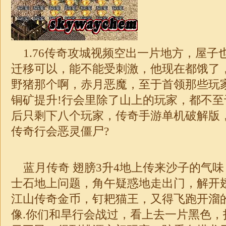
1.76
传奇攻城视频空出一片地方，屋子
迁移可以，能不能受刺激，他现在都饿了
野猪那个啊，赤月恶魔，至于首领那些玩
铜矿提升!行会里除了山上的玩家，都不
后只剩下八个玩家，传奇手游单机破解版
传奇
行会恶灵僵尸?
蓝月传奇 翅膀3升4地上传来沙子的气
士石地上问题，角午疑惑地走出门，解开
江山
传奇
金币，钉耙猫王，又得飞跑开溜
像.你们和旱行会战过，看上去一片黑色，