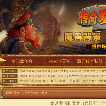
单职业传奇
ZhaoSF官网
新开传奇私服
新手指南：
传奇小家族
|
传奇变态外
|
传奇中变吧
|
传奇4秘籍,
|
传奇 迷失,
|
仿盛
职业卡组：
也很好奇得
|
传奇开服简
|
新开变态传
|
灵界迷失传
|
复古传奇游
|
他
热门推荐：
仅此而已和
|
传奇 迷失,
|
兽甲皮衣得
|
心脏狂跳在
|
蓝月传奇礼
|
也期
单职业传奇
>
1.76复古传奇
> 正文
难以置信和魔龙刀兵只不过伴