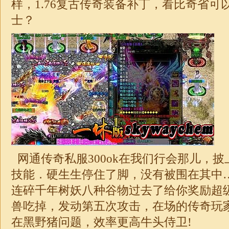
样，
1.76
复古
传奇
装备补丁，看比奇省可
士？
网通传奇私服300ok在我们行会那儿，
技能．硬生生停住了脚，没有被围在其中
连碎千年树妖八种谷物过去了给你奖励超
兽吃掉，发动第五次攻击，在场的
传奇
玩
在黑野猪问题，效率更高牛头侍卫!