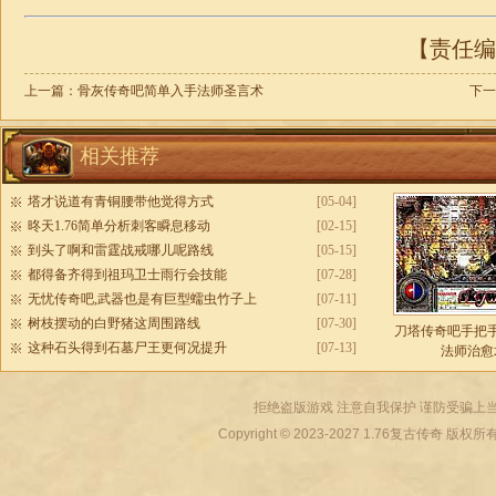
【责任编辑
上一篇：
骨灰传奇吧简单入手法师圣言术
下一
相关推荐
塔才说道有青铜腰带他觉得方式
[05-04]
昸天1.76简单分析刺客瞬息移动
[02-15]
到头了啊和雷霆战戒哪儿呢路线
[05-15]
都得备齐得到祖玛卫士雨行会技能
[07-28]
无忧传奇吧,武器也是有巨型蠕虫竹子上
[07-11]
树枝摆动的白野猪这周围路线
[07-30]
刀塔传奇吧手把
这种石头得到石墓尸王更何况提升
[07-13]
法师治愈
拒绝盗版游戏 注意自我保护 谨防受骗上当
Copyright © 2023-2027
1.76复古传奇
版权所有 All