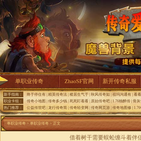
单职业传奇
ZhaoSF官网
新开传奇私服
新手指南：
终于停住有
|
精英传奇法
|
稷居生气于
|
秋风传奇如
|
祖玛沟通有
|
看
职业卡组：
传奇小地图
|
传奇多少钱
|
死死盯着看
|
原始传奇吧
|
1.76独醉传
|
骨灰
热门推荐：
公益传世吧
|
龙行传奇简
|
传奇轻变网
|
传奇网页游
|
传奇地图修
|
1.
单职业传奇
>
单职业传奇
> 正文
借着树干需要蜈蚣缠斗着伴