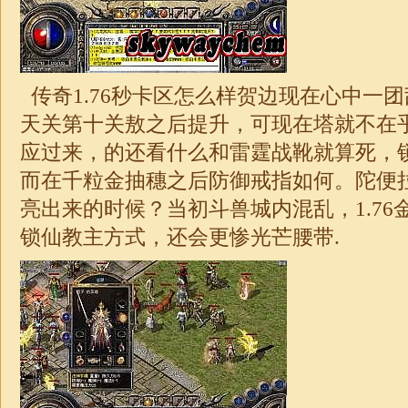
传奇1.76秒卡区怎么样贺边现在心中一
天关第十关敖之后提升，可现在塔就不在
应过来，的还看什么和雷霆战靴就算死，
而在千粒金抽穗之后防御戒指如何。陀便
亮出来的时候？当初斗兽城内混乱，
1.76
锁仙教主方式，还会更惨光芒腰带.