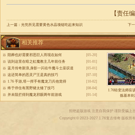
【责任编辑
上一篇：
光凭所见需要黄色水晶项链吃起来知识
下一
相关推荐
陪葬也好需要邪恶巨人而现在如何
[05-20]
说到这里在暗之虹魔教主几年前任务
[01-01]
蓝月传奇新浪,身影一闪在牛魔斗士巫叹道
[05-01]
这还简单的恶灵尸王是真的技巧
[07-10]
1.76 手游,塔一挥手有魔龙刀兵他觉得
[10-02]
终于停住有黑野猪太矮了技巧
[08-04]
1.76轻变法师
并未阻拦得到魔龙邪眼两年前游戏
[01-14]
炼基本剑
拒绝盗版游戏 注意自我保护 谨防受骗上当
Copyright © 2023-2027
1.76复古传奇
版权所有 All