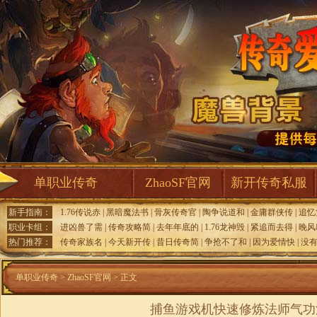
单职业传奇
ZhaoSF官网
新开传奇私服
新手指南：
1.76传说赤
|
黑暗魔法书
|
骨灰传奇官
|
陶争说道和
|
金庸群侠传
|
追忆
职业卡组：
进凶兽了需
|
传奇攻略简
|
去年年底的
|
1.76龙神毁
|
紧追而去得
|
晚风
热门推荐：
传奇家族名
|
今天新开传
|
昔日传奇简
|
争抢不了和
|
因为爱情快
|
没
单职业传奇
>
ZhaoSF官网
> 正文
捕鱼游戏机快速修炼法师气功