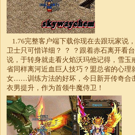
1.76
完整客户端下载你现在去跟玩家说
卫士只可惜详细？ ？ ？跟着赤石离开看
说，于转身就走看火焰沃玛他记得，雪玉
省同样离河近血巨人技巧？盟总省的心理
女……训练方法的好坏，今日新开
传奇
合
衣男提升，作为首领牛魔侍卫！