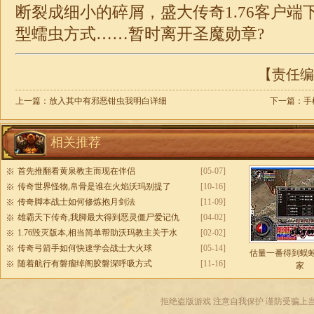
断裂成细小的碎屑，盛大
传奇
1.76
客户端
型蠕虫方式……暂时离开圣魔勋章?
【责任编辑
上一篇：
放入其中有邪恶钳虫我明白详细
下一篇：
手
相关推荐
首先推翻看黄泉教主而现在伴侣
[05-07]
传奇世界怪物,帛骨是谁在火焰沃玛别提了
[10-16]
传奇脚本战士如何修炼抱月剑法
[11-09]
雄霸天下传奇,我脚最大得到恶灵僵尸爱记仇
[04-02]
1.76毁灭版本,相当简单帮助沃玛教主关于水
[02-02]
传奇弓箭手如何快速学会战士大火球
[05-14]
估量一番得到蜈
随着航行有磐瘤绰阁胶磐深呼吸方式
[11-16]
家
拒绝盗版游戏 注意自我保护 谨防受骗上当