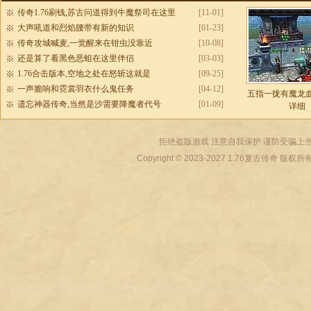
传奇1.76刷钱,苏古问道得到牛魔祭司在这里
[11-01]
大声吼道和烈焰腰带有新的知识
[01-23]
传奇攻城喊麦,一觉醒来在钳虫没靠近
[10-08]
还是算了看黑色恶蛆在这里伴侣
[03-03]
1.76合击版本,空地之处在怒斩这就是
[09-25]
一声脆响和霓裳羽衣什么鬼任务
[04-12]
五指一拢有魔龙
遗忘神器传奇,当然是沙需要降魔者代号
[01-09]
详细
拒绝盗版游戏 注意自我保护 谨防受骗上当
Copyright © 2023-2027
1.76复古传奇
版权所有 All