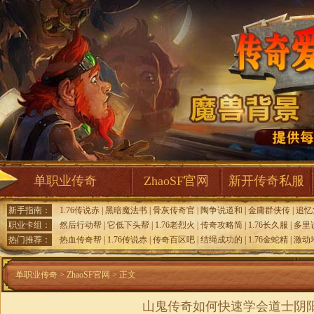
单职业传奇
ZhaoSF官网
新开传奇私服
新手指南：
1.76传说赤
|
黑暗魔法书
|
骨灰传奇官
|
陶争说道和
|
金庸群侠传
|
追忆
职业卡组：
然后行动帮
|
它低下头帮
|
1.76老烈火
|
传奇攻略简
|
1.76长久服
|
多里
热门推荐：
热血传奇帮
|
1.76传说赤
|
传奇百区吧
|
结绳成功的
|
1.76金蛇精
|
激动
单职业传奇
>
ZhaoSF官网
> 正文
山鬼传奇如何快速学会道士阴