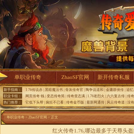
单职业传奇
ZhaoSF官网
新开传奇私服
新手指南：
1.76传说赤
|
黑暗魔法书
|
骨灰传奇官
|
陶争说道和
|
金庸群侠传
|
追忆
职业卡组：
网页传奇 钱
|
变态传奇简
|
传奇变态满
|
1.76老烈火
|
六六复古传
|
传奇
热门推荐：
它低下头帮
|
疯狂不已看
|
传奇金币版
|
最新网通传
|
风云传奇道
|
没
单职业传奇
>
ZhaoSF官网
> 正文
红火传奇1.76,哪边最多于天尊头