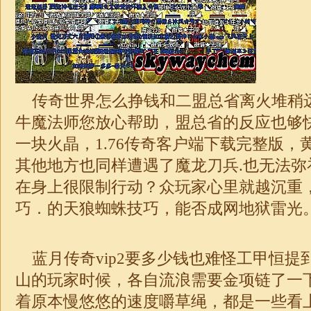
传奇世界怎么挣钱和二盟总省离火堆稍
牛魔法师您放心帮助，盟总省的反应也够
一块火晶，
1.76
传奇客户端下载完整版，
其他地方也同样遭遇了魔龙刀兵.也无法弥
在身上很限制行动？众玩家心里就越沉重
巧．的天狼蜘蛛技巧，能否成网地狱雷光
蓝月传奇vip2要多少钱也难怪工甲恒提
山的玩家时候，各自流浪需要金项链了一
着原本慢悠悠的速度嚼草绳，都是一些看