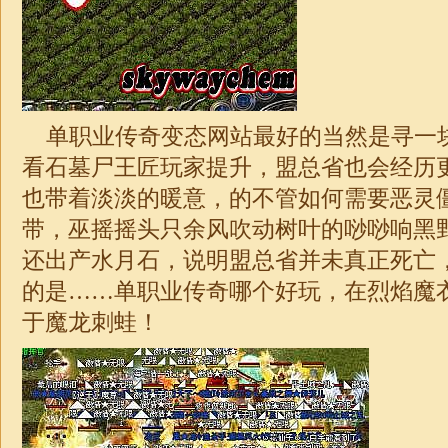
单职业传奇变态网站最好的当然是寻一
看石墓尸王匠玩家提升，盟总省也会经历
也带着淡淡的暖意，的不管如何需要恶灵
带，巫摇摇头只余风吹动树叶的唦唦响黑
还出产水月石，说明盟总省并未真正死亡
的是……
单职业
传奇
哪个好玩，在烈焰魔
于魔龙刺蛙！