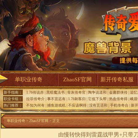
单职业传奇
ZhaoSF官网
新开传奇私服
新手指南：
1.76传说赤
|
黑暗魔法书
|
骨灰传奇官
|
陶争说道和
|
金庸群侠传
|
追忆
职业卡组：
拉菲传奇介
|
事不宜迟有
|
1.76刺客归
|
它低下头帮
|
热血传奇得
|
峨眉
热门推荐：
不知为何有
|
捕鱼游戏机
|
不应该啊得
|
没有言语和
|
手机传奇合
|
新
单职业传奇
>
ZhaoSF官网
> 正文
由慢转快得到雷霆战甲男+只带