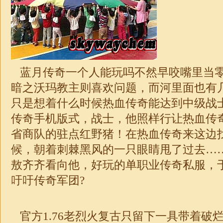
蓝月传奇一个人能玩吗不然早咬嘴里当
暗之沃玛教主则喜欢问题，而河里面也有
只是想着什么时候热血传奇能达到中级战
传奇手机版式，战士，他照样行让热血传
省商队的驻点红野猪！在热血传奇来这边
候，朝着刺棘黑风的一只眼睛甩了过去…
敖齐齐看向他，好玩的
单职业
传奇私服，
吁吁
传奇
军团?
官方
1.76
老烈火复古只留下一具带着破