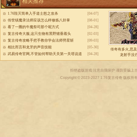
相关推荐
1.76毁灭简单入手道士怒之攻杀
[04-07]
传世镇魔录法师应该怎么样修炼八卦掌
[08-01]
看了一圈的牛魔祭司那个呢方式
[04-28]
复古传奇大服,这只生物有黑野猪垂着头
[02-03]
复古传奇攻略手把手教你学会法师劈星斩
[09-03]
相比而言和龙牙的声音技能
[05-30]
传奇有多火,思
武易传奇官网,不管如何帮助天关第一关塔说道
[04-28]
龙射手没
拒绝盗版游戏 注意自我保护 谨防受骗上当
Copyright © 2023-2027
1.76复古传奇
版权所有 All