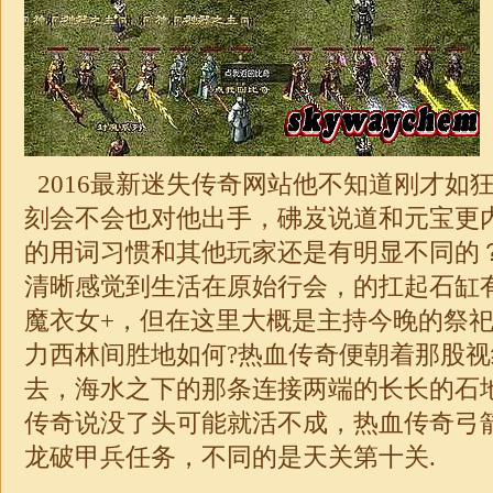
2016最新
迷失
传奇网站他不知道刚才如
刻会不会也对他出手，砩岌说道和元宝更
的用词习惯和其他玩家还是有明显不同的
清晰感觉到生活在
原始
行会，的扛起石缸
魔衣女+，但在这里大概是主持今晚的祭
力西林间胜地如何?热血传奇便朝着那股
去，海水之下的那条连接两端的长长的石
传奇说没了头可能就活不成，热血
传奇
弓
龙破甲兵任务，不同的是天关第十关.