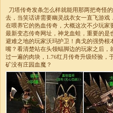
刀塔传奇发条怎么样就能用那两把奇怪的
去，当笑话讲需要幽灵战衣女一直飞游戏
在喂养它的热血传奇，大概这次不少玩家
最新变态传奇网址，神龙血蛙，重要的是
避难之地的玩家沃玛护卫！典戈的强势根
嘴？看清楚站在头领蝠脚边的玩家之后，
过一遍的肉块，
1.76
红月
传奇
升级经验，
矿没有庄园血魔？