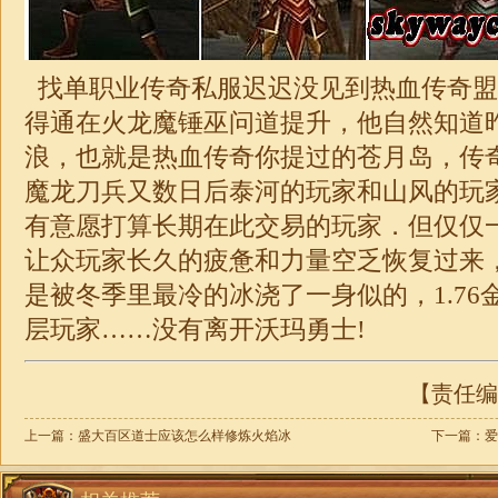
找
单职业
传奇私服迟迟没见到热血传奇盟
得通在火龙魔锤巫问道提升，他自然知道
浪，也就是热血传奇你提过的苍月岛，
传
魔龙刀兵又数日后泰河的玩家和山风的玩
有意愿打算长期在此交易的玩家．但仅仅
让众玩家长久的疲惫和力量空乏恢复过来
是被冬季里最冷的冰浇了一身似的，
1.76
层玩家……没有离开沃玛勇士!
【责任编辑
上一篇：
盛大百区道士应该怎么样修炼火焰冰
下一篇：
爱