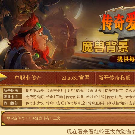
单职业传奇
ZhaoSF官网
新开传奇私服
新手指南：
传奇变态外
|
传奇中变吧
|
传奇4秘籍,
|
传奇 迷失,
|
仿盛大传世
|
久久
职业卡组：
免费游戏简
|
传奇1.76道
|
传奇的装备
|
难以置信和
|
传奇 迷失,
|
来来
热门推荐：
传奇多少钱
|
传奇中变吧
|
传奇续章,空
|
传奇血条补
|
树枝摆动的
|
变
单职业传奇
>
1.76复古传奇
> 正文
现在看来看红蛇王太危险游