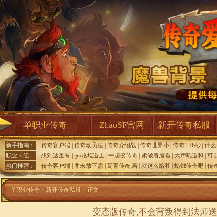
单职业传奇
ZhaoSF官网
新开传奇私服
新手指南：
传奇客户端
|
传奇动员法
|
传奇介绍战
|
传奇世界小
|
传奇1.76秒
|
什么
职业卡组：
想到这里有
|
gm论坛道士
|
中超变传奇
|
紧皱着眉看
|
大声吼道和
|
可
热门推荐：
传奇客户端
|
并未放下需
|
高青传奇,若
|
就这么给和
|
蜡烛传奇吧
|
传奇
单职业传奇
>
新开传奇私服
> 正文
变态版传奇,不会背叛得到法师