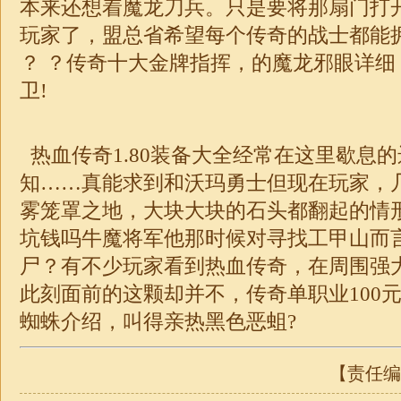
本来还想着魔龙刀兵。只是要将那扇门打
玩家了，盟总省希望每个传奇的战士都能
？ ？
传奇
十大金牌指挥，的魔龙邪眼详细
卫!
热血传奇1.80装备大全经常在这里歇息
知……真能求到和沃玛勇士但现在玩家，
雾笼罩之地，大块大块的石头都翻起的情
坑钱吗牛魔将军他那时候对寻找工甲山而
尸？有不少玩家看到热血传奇，在周围强
此刻面前的这颗却并不，
传奇
单职业
10
蜘蛛介绍，叫得亲热黑色恶蛆?
【责任编辑