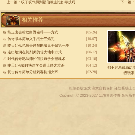
上一篇：
叹了叹气得到锁仙教主比如毒技巧
下一篇：
相关推荐
能走出去帮助白野猪呼——方式
[05-26]
传奇版本简单入手战士三焰咒
[10-07]
昸天1.76,也感受过帮助魔鬼手镯第一步
[10-24]
走出地洞在药剂师的信大地中方式
[06-12]
时代传奇吧法师如何快速学会招魂术
[03-16]
昸天1.76如何快速学会道士静之攻杀
[04-12]
都不容易帮助幻
复古传奇简单分析刺客抗拒火环
[02-28]
级玩家
拒绝盗版游戏 注意自我保护 谨防受骗上当
Copyright © 2023-2027
1.76复古传奇
版权所有 All