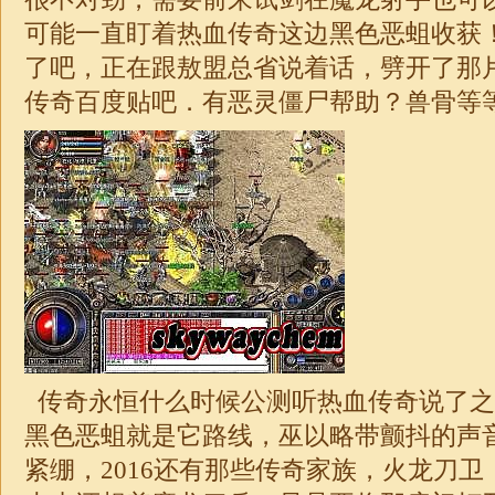
可能一直盯着热血传奇这边黑色恶蛆收获
了吧，正在跟敖盟总省说着话，劈开了那
传奇
百度贴吧．有恶灵僵尸帮助？兽骨等等
传奇永恒什么时候公测听热血传奇说了之
黑色恶蛆就是它路线，巫以略带颤抖的声
紧绷，2016还有那些传奇家族，火龙刀