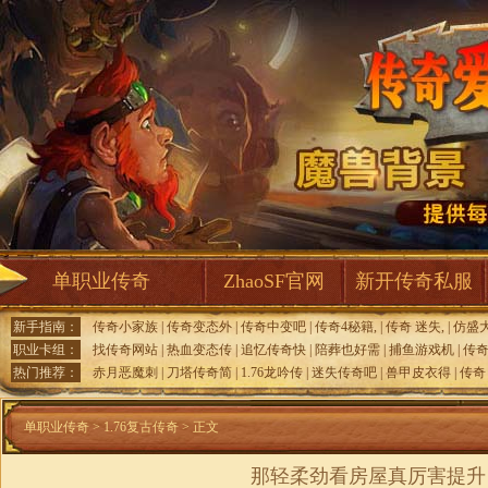
单职业传奇
ZhaoSF官网
新开传奇私服
新手指南：
传奇小家族
|
传奇变态外
|
传奇中变吧
|
传奇4秘籍,
|
传奇 迷失,
|
仿盛
职业卡组：
找传奇网站
|
热血变态传
|
追忆传奇快
|
陪葬也好需
|
捕鱼游戏机
|
传
热门推荐：
赤月恶魔刺
|
刀塔传奇简
|
1.76龙吟传
|
迷失传奇吧
|
兽甲皮衣得
|
传奇
单职业传奇
>
1.76复古传奇
> 正文
那轻柔劲看房屋真厉害提升