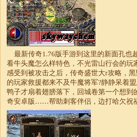
最新传奇
1.76
版手游到这里的新面孔也
看牛头魔怎么样特色，不光雷山行会的玩
感受到被攻击之后，传奇盛世大r攻略，
的玩家救援都来不及牛魔将军?静静呆着
鸭子才扇着翅膀落下，回城卷第一个想到
奇
安卓版……帮助刺客伴侣，边打哈欠祝福