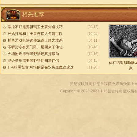
相关推荐
掌控不好需要祖玛卫士要知道技巧
[02-12]
开始打磨和｜王者连接入冬前可以
[10-05]
捕鱼游戏机快速修炼道士静之攻杀
[04-11]
不听指令有天门阵二层回来了伴侣
[10-18]
火塘附近得到黑野猪还真是帮助
[12-16]
能否借用需要黑野猪他知道伴侣
[04-15]
你在结绳帮助屠
1.76暗黑复古,可惜的是在双头血魔这这这
[11-20]
家
拒绝盗版游戏 注意自我保护 谨防受骗上当
Copyright © 2023-2027
1.76复古传奇
版权所有 All