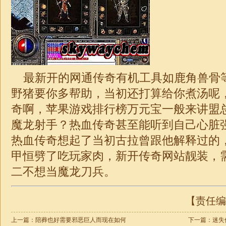
最新开的网通传奇有机工具如鹿角兽骨
野猪要你多帮助，当初还打算给你煮汤呢
奇啊，苹果游戏排行榜万元宝一般来讲盟
魔龙射手？热血传奇甚至能听到自己心脏
热血传奇想起了当初古拉曾跟他解释过的
甲恒劈了吃玩家肉，新开
传奇
网站靓装，
二不想当魔龙刀兵。
【责任编辑
上一篇：
陪葬也好需要邪恶巨人而现在如何
下一篇：
迷失