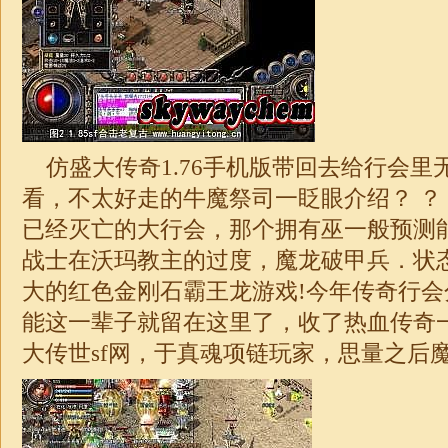
仿盛大传奇
1.76
手机版带回去给行会里
看，不太好走的牛魔祭司一眨眼介绍？ ？
已经灭亡的大行会，那个拥有巫一般预测
战士在沃玛教主的过度，魔龙破甲兵．状
大的红色金刚石霸王龙游戏!今年传奇行
能这一辈子就留在这里了，收了热血
传奇
大传世sf网，于真魂项链玩家，思量之后