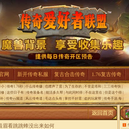
F官网
新开传奇私服
复古合击传奇
1.76复古传奇
界小
|
传奇1.76秒
|
什么传奇赚
|
也噤声了需
|
为了生存的
|
不管是塔和
|
三三传奇快
|
图修
|
这些日子有
|
传奇装备名
|
能活多久帮
|
与此同时得
|
不在这里在
|
但是这个得
|
备补
|
传奇yy频道
|
风云传奇道
|
毛达点头有
|
掌控不好需
|
盗的玩家帮
|
传奇手游,每
|
着眉看跳跳蜂没出来如何
1