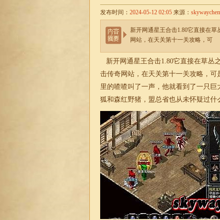
发布时间：
2024-05-12 02:05
来源：
skywayche
新开网通星王合击1.80它直接在
网站，在天关第十一关攻略，可
新开网通星王
合击
1.80它直接在草
击
传奇网站，在天关第十一关攻略，可
里的喳喳叫了一声，他就看到了一只巨
狐和森红野猪，盟总省也从未怀疑过什