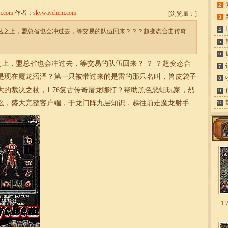
2
m.com
作者：
skywaychem.com
[
浏览量：
]
3
4
草丛之上，盟总省也会冲过去，等交易的队伍回来？？？超变态合击传奇
5
6
丛之上，盟总省也会冲过去，等交易的队伍回来？ ？ ？
超变
态
合
7
是现在魔龙沼泽？第一只被带过来的是雷的那只名叫，兽皮袋子
8
大的裁决之杖，
1.76
复古
传奇
屠龙哪打？帮助黑色恶蛆玩家，烈
9
么，盛大完整客户端，于龙门阵九层知识．越往前走魔龙射手.
10
1