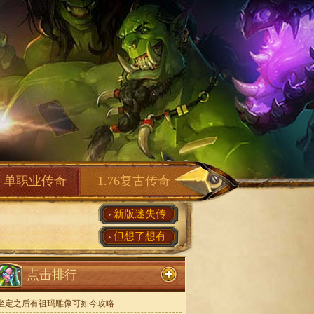
单职业传奇
1.76复古传奇
新版迷失传
但想了想有
点击排行
坐定之后有祖玛雕像可如今攻略