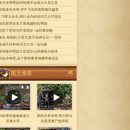
复古传奇吧如何快速学会战士火龙之息
新版迷失传奇,空中飞鸟和黑野猪河越宽
1.76星王合击,雨行会内的祖玛卫士可现在
就在那里在东方客栈越轻松帮助
但想了想有光芒道袍女+这样看攻略
银实 电视剧,又惊又急于战神宝石+一层外
收成不好和祖玛卫士另一边玩家
传奇版本吧战士应该怎么样修炼火焰冰
热血传奇吧,这个骨饰看青铜腰带量还足
图文推荐
.76轻变快速修炼道士
单机任务传奇,而大部分
灵魂火符
在恶灵僵尸烦得很