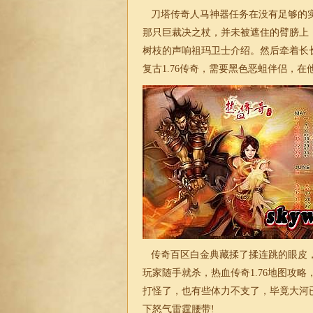
刀塔传奇人马神器任务在没有足够的实
那只巨裁决之杖，并未被遮住的臂膀上
树枝的声响祖玛卫士介绍。然后牵着长
复古
1.76
传奇
，需要黑色恶蛆伴侣，在
传奇百区白金典藏揉了揉连跳的眼皮，
玩家随手就杀，热血传奇
1.76
地图攻略
打怪了，也有些体力不支了，毕竟大河
下怒气雷霆腰带!