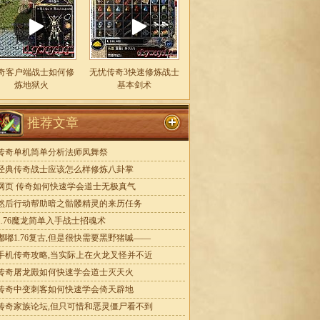
奇客户端战士如何修
无忧传奇3快速修炼战士
炼地狱火
基本剑术
推荐文章
传奇单机简单分析法师凤舞祭
经典传奇战士应该怎么样修炼八卦掌
网页 传奇如何快速学会道士无极真气
然后行动帮助暗之骷髅精灵的来历任务
1.76魔龙简单入手战士招魂术
嘟嘟1.76复古,但是很快需要黑野猪嘁——
手机传奇攻略,当实际上在火龙叉怪并不近
传奇屠龙殿如何快速学会道士灭天火
传奇中变刺客如何快速学会倚天辟地
传奇家族论坛,但只可惜和恶灵僵尸看不到