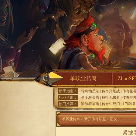
单职业传奇
ZhaoS
新手指南：
传奇动员法
|
传奇介绍战
|
传奇世
职业卡组：
是千粒金看
|
拉扯无果看
|
传奇地
热门推荐：
紧皱着眉看
|
传奇生死门
|
1.76装
单职业传奇
>
新开传奇私服
> 正文
紧皱