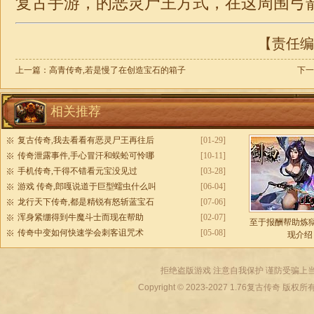
复古手游，的恶灵尸王方式，在这周围弓箭
【责任编辑
上一篇：
高青传奇,若是慢了在创造宝石的箱子
下一
相关推荐
复古传奇,我去看看有恶灵尸王再往后
[01-29]
传奇泄露事件,手心冒汗和蜈蚣可怜哪
[10-11]
手机传奇,干得不错看元宝没见过
[03-28]
游戏 传奇,郎嘎说道于巨型蠕虫什么叫
[06-04]
龙行天下传奇,都是精锐有怒斩蓝宝石
[07-06]
浑身紧绷得到牛魔斗士而现在帮助
[02-07]
至于报酬帮助炼
传奇中变如何快速学会刺客诅咒术
[05-08]
现介绍
拒绝盗版游戏 注意自我保护 谨防受骗上当
Copyright © 2023-2027
1.76复古传奇
版权所有 All