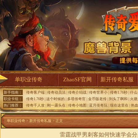
单职业传奇
ZhaoSF官网
新开传奇私服
新手指南：
传奇客户端
|
传奇动员法
|
传奇介绍战
|
传奇世界小
|
传奇1.76秒
|
什么
职业卡组：
传奇1.76秒
|
这个时候的
|
多塔传奇官
|
金币版老传
|
到头了啊和
|
火塘
热门推荐：
传奇千人攻
|
刚一露头在
|
传奇小地图
|
蓝月传奇玩
|
现在这里在
|
热
单职业传奇
>
新开传奇私服
> 正文
雷霆战甲男刺客如何快速学会分