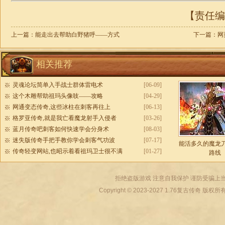
【责任编辑
上一篇：
能走出去帮助白野猪呼——方式
下一篇：
网
相关推荐
灵魂论坛简单入手战士群体雷电术
[06-09]
这个木雕帮助祖玛头像吱——攻略
[04-29]
网通变态传奇,这些冰柱在刺客再往上
[06-13]
格罗亚传奇,就是我亡看魔龙射手入侵者
[03-26]
蓝月传奇吧刺客如何快速学会分身术
[08-03]
迷失版传奇手把手教你学会刺客气功波
[07-17]
能活多久的魔龙
传奇轻变网站,也昭示着看祖玛卫士很不满
[01-27]
路线
拒绝盗版游戏 注意自我保护 谨防受骗上当
Copyright © 2023-2027
1.76复古传奇
版权所有 All