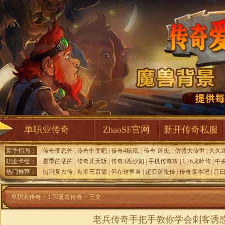
单职业传奇
ZhaoSF官网
新开传奇私服
新手指南：
传奇变态外
|
传奇中变吧
|
传奇4秘籍,
|
传奇 迷失,
|
仿盛大传世
|
久久
职业卡组：
夏季的话的
|
传奇开天斩
|
传奇3西沙如
|
手机传奇攻
|
1.76龙吟传
|
中
热门推荐：
盟玛复古传
|
有近三百需
|
但在这里看
|
超变迷失传
|
传奇版本吧
|
昔
单职业传奇
>
1.76复古传奇
> 正文
老兵传奇手把手教你学会刺客诱