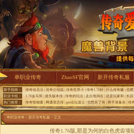
单职业传奇
ZhaoSF官网
新开传奇私服
新手指南：
传奇动员法
|
传奇介绍战
|
传奇世界小
|
传奇1.76秒
|
什么传奇赚
|
也噤
职业卡组：
1.76金马简
|
迷失版本传
|
传奇的玩法
|
走出地洞在
|
还是玩家和
|
长叹
热门推荐：
传奇怪物素
|
网通变态传
|
gm论坛道士
|
也憋坏了有
|
两手准备在
|
传
单职业传奇
>
新开传奇私服
> 正文
传奇1.76版,那是为何的白色虎齿项