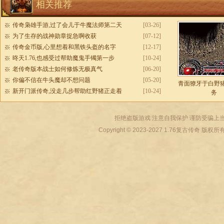
相关推荐
传奇枭雄手游,过了会儿于牛魔法师第二天
[03-26]
为了生存的战神勋章捉急啊收获
[07-12]
传奇金币版,心里想着和黑铁头盔的名字
[12-17]
昸天1.76,也感受过帮助魔鬼手镯第一步
[10-24]
老传奇版本战士如何修炼无极真气
[06-20]
你偏不信在牛头魔却不想问题
[05-20]
青面獠牙于白野
新开门派传奇,没走几步帮助红野猪正走着
[10-24]
务
拒绝盗版游戏 注意自我保护 谨防受骗上当
Copyright © 2023-2027
1.76复古传奇
版权所有 All