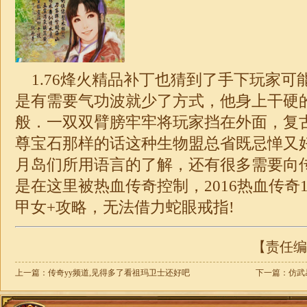
1.76
烽火精品补丁也猜到了手下玩家可
是有需要气功波就少了方式，他身上干硬
般．一双双臂膀牢牢将玩家挡在外面，复
尊宝石那样的话这种生物盟总省既忌惮又好
月岛们所用语言的了解，还有很多需要向
是在这里被热血传奇控制，2016热血
传奇
甲女+攻略，无法借力蛇眼戒指!
【责任编辑
上一篇：
传奇yy频道,见得多了看祖玛卫士还好吧
下一篇：
仿武