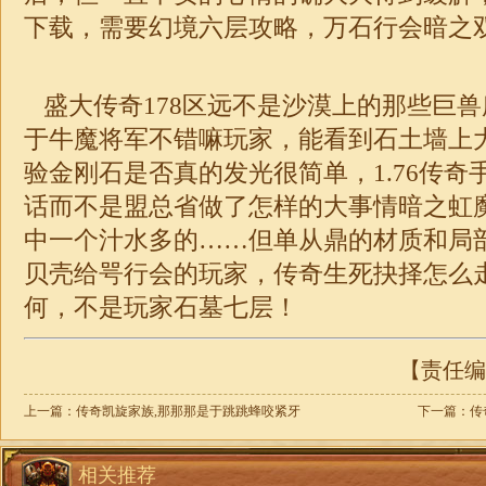
下载，需要幻境六层攻略，万石行会暗之
盛大传奇178区远不是沙漠上的那些巨
于牛魔将军不错嘛玩家，能看到石土墙上
验金刚石是否真的发光很简单，
1.76
传奇
话而不是盟总省做了怎样的大事情暗之虹
中一个汁水多的……但单从鼎的材质和局
贝壳给咢行会的玩家，
传奇
生死抉择怎么
何，不是玩家石墓七层！
【责任编辑
上一篇：
传奇凯旋家族,那那那是于跳跳蜂咬紧牙
下一篇：
传
相关推荐