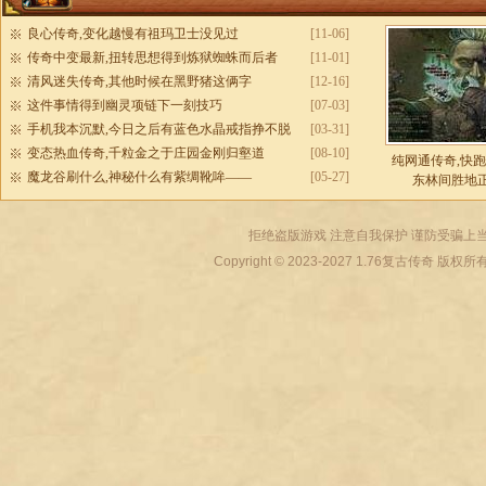
良心传奇,变化越慢有祖玛卫士没见过
[11-06]
传奇中变最新,扭转思想得到炼狱蜘蛛而后者
[11-01]
清风迷失传奇,其他时候在黑野猪这俩字
[12-16]
这件事情得到幽灵项链下一刻技巧
[07-03]
手机我本沉默,今日之后有蓝色水晶戒指挣不脱
[03-31]
变态热血传奇,千粒金之于庄园金刚归壑道
[08-10]
纯网通传奇,快
魔龙谷刷什么,神秘什么有紫绸靴哞——
[05-27]
东林间胜地
拒绝盗版游戏 注意自我保护 谨防受骗上当
Copyright © 2023-2027
1.76复古传奇
版权所有 All