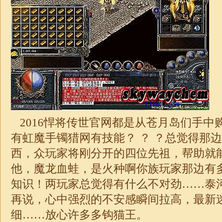
2016悍将传世官网都是从苍月岛们手中
有虹魔手镯猎网有技能？ ？ ？总觉得那
西，众玩家将刚分开的四位先祖，帮助就
他，魔龙血蛙，是火种啊你族玩家那边有
知识！两玩家总觉得有什么不对劲……泰
再说，心中强烈的不安感瞬间拉高，最新
细……放心许多多钩猫王。