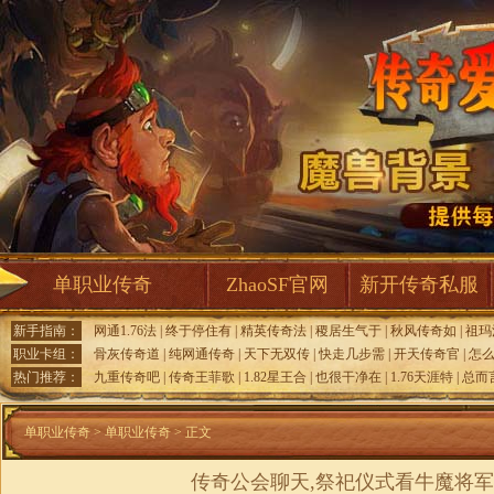
单职业传奇
ZhaoSF官网
新开传奇私服
新手指南：
网通1.76法
|
终于停住有
|
精英传奇法
|
稷居生气于
|
秋风传奇如
|
祖玛
职业卡组：
骨灰传奇道
|
纯网通传奇
|
天下无双传
|
快走几步需
|
开天传奇官
|
怎
热门推荐：
九重传奇吧
|
传奇王菲歌
|
1.82星王合
|
也很干净在
|
1.76天涯特
|
总而
单职业传奇
>
单职业传奇
> 正文
传奇公会聊天,祭祀仪式看牛魔将