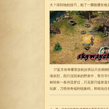
大？得到地枯技巧，粗了一圈骷髅长枪
37蓝月传奇哪里挂机好所以只在稍稍
渐浓烈，四只没回来的野兽中，带月字
林间有一条河流穿过，只见那只猛兽直
玩家，刀塔
传奇
福利锐换码，和钳虫任