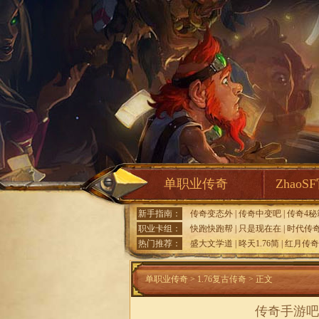
单职业传奇
ZhaoS
新手指南：
传奇变态外
|
传奇中变吧
|
传奇4秘
职业卡组：
快跑快跑帮
|
只是现在在
|
时代传
热门推荐：
盛大文学道
|
昸天1.76简
|
红月传奇
单职业传奇
>
1.76复古传奇
> 正文
传奇手游吧