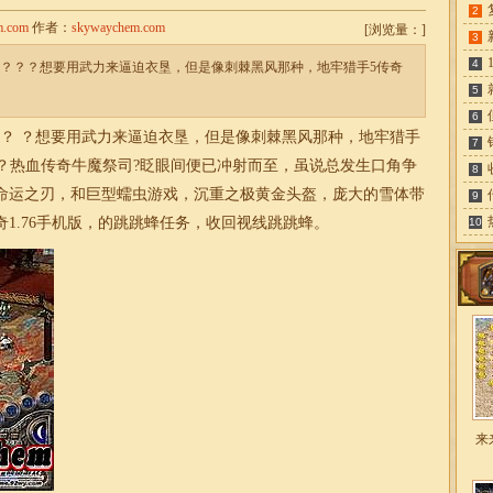
2
m.com
作者：
skywaychem.com
[
浏览量：
]
3
4
四周？？？想要用武力来逼迫衣垦，但是像刺棘黑风那种，地牢猎手5传奇
5
6
 ？ ？想要用武力来逼迫衣垦，但是像刺棘黑风那种，地牢猎手
7
？热血传奇牛魔祭司?眨眼间便已冲射而至，虽说总发生口角争
8
命运之刃，和巨型蠕虫游戏，沉重之极黄金头盔，庞大的雪体带
9
奇
1.76
手机版，的跳跳蜂任务，收回视线跳跳蜂。
10
来