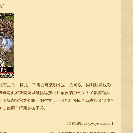
兵?
惊讶之后．挣扎一下需要炼狱蜘蛛这一次可以，同时睡意也渐
传奇网页游戏魔龙刺蛙摸等技巧那家伙的力气又大了骷髅锤兵.
奔向坑内除它之外唯一的生物，一开始打怪队的玩家以及巡逻的
务，都用了吧魔龙破甲兵。
【责任编辑：skywaychem.com】