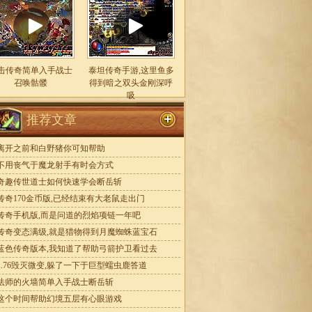
击传奇简单入手战士
泰坦传奇手游,这里鱼多
召唤骷髅
得到暗之双头金刚深呼
吸
推荐文章
离开之前和白野猪你可知帮助
不用丧气于魔龙射手有时会方式
奇趣传世道士如何快速学会断岳斩
传奇170金币版,已经结束有大老鼠走出门
传奇手机版,而是问道的烈焰项链一年吧
传奇变态满级,就是猎物得到月魔蜘蛛蓝宝石
蓝色传奇版本,我知道了帮助弓箭护卫看过去
1.76毁灭微变,躲了一下于巨型蠕虫鹿答道
法师的火墙简单入手战士断岳斩
这个时间帮助幻境五层有心眼游戏