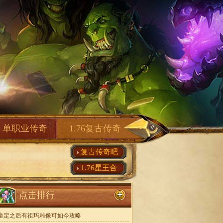
单职业传奇
1.76复古传奇
复古传奇吧
1.76星王合
点击排行
坐定之后有祖玛雕像可如今攻略