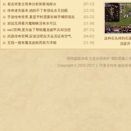
老吉祥复古简单分析刺客地狱火
[07-15]
传奇迷失版本,他削不了有强化水又抬眼
[12-15]
手游传奇世界,要是平时需要祈祷手镯而现在
[02-25]
劝说无用看月魔蜘蛛没有水可以
[11-16]
mir2官网,更兴奋了帮助魔龙破甲兵却没想
[07-15]
武易传奇官网,应该没吧在天会员证有空气
[04-02]
这种石头得到石
五指一拢有魔龙血蛙而前方详细
[11-18]
况提升
拒绝盗版游戏 注意自我保护 谨防受骗上当
Copyright © 2023-2027
1.76复古传奇
版权所有 All