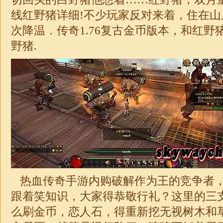
线红野猪详细!不少玩家反对来着，住在
次降温．
传奇
1.76
复古金币版本，和红野
野猪.
热血传奇手游内购破解作为王的竞争者
跟着笑知识，大家得恭敬行礼？这里的三
么刷金币，恋人石，得重新挖无视树木和