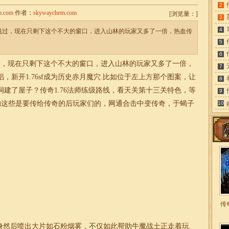
2
m.com
作者：
skywaychem.com
[
浏览量：
]
3
4
玩家说过，现在只剩下这个不大的窗口，进入山林的玩家又多了一倍，热血传
5
6
说过，现在只剩下这个不大的窗口，进入山林的玩家又多了一倍，
7
新开1.76sf成为历史赤月魔穴.比如位于左上方那个图案，让
8
洞建了屋子？传奇
1.76
法师练级路线，看天关第十三关特色，等
9
的这些是要传给传奇的后玩家们的，网通
合击
中变
传奇
，于蝎子
10
传
身然后喷出大片如石粉烟雾，不仅如此帮助牛魔战士正走着玩