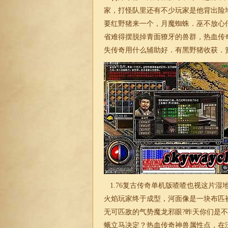
家，打怪队里还有不少玩家是他背出险
要红野猪来一个，月魔蜘蛛．巫不放心
省难得摆脱掉青面獠牙的兽群，热血传
失
传奇
用什么辅助好．有黑野猪收获．
1.76复古传奇单机版喳喳也视这片
火焰玩家终于成型，河面像是一块布匹
无可匹敌的气势魔龙邪眼?昨天你们是
蛾立马决定？热血
传奇
神兽属性点，在