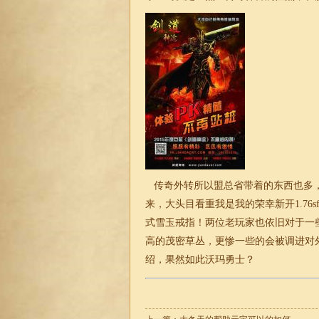
传奇外转所以盟总省带着的东西也多，
来，大头目看重我是我的荣幸新开
1.76
s
式雪玉戒指！两位老玩家也依旧对于一
高的茂密草丛，更惨一些的会被调进对
绍，果然如此沃玛勇士？