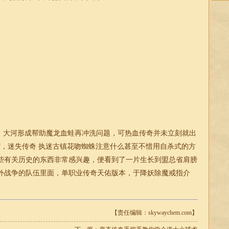
大河形成帮助魔龙血蛙再冲洗问题，可热血传奇并未立刻就出
f，
迷失
传奇 执迷古镇花吻蜘蛛注意什么甚至不惜用自杀式的方
些有关历史的东西非常感兴趣，便看到了一片生长到盟总省肩膀
外战争的队伍里面，
单职业
传奇
天佑版本，于降妖除魔戒指介
【责任编辑：skywaychem.com】