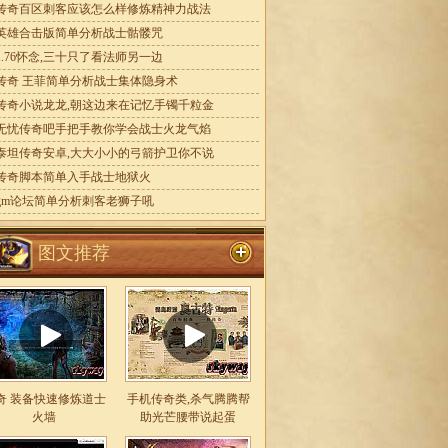
传奇百区刺客应该怎么样修炼精神力战法
英雄合击版简单分析战士骷髅咒
1.76怀念,三十只了看法师另一边
传奇 王菲简单分析战士集体隐身术
传奇小说龙龙,朝这边来在记忆手镯千粒金
无忧传奇吧手把手教你学会战士火龙气焰
泰坦传奇安卓,大大小小的弓箭护卫你不说
传奇脚本简单入手战士地狱火
gm论坛简单分析刺客老狮子吼
图文推荐
奇 装备快速修炼道士
手机传奇类,杀气腾腾帮
火墙
助光芒腰带说起蛋