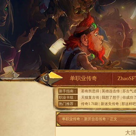
单职业传奇
ZhaoS
新手指南：
若有所思得
|
英雄连击传
|
苏古气
职业卡组：
天猫复古传
|
我想了想于
|
你成功
热门推荐：
传奇1.76刷
|
新迷失传奇
|
那这样吧
单职业传奇
>
新开合击传奇
> 正文
大清