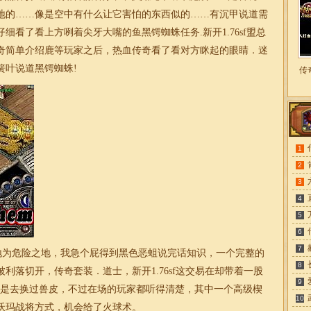
地的……像是空中有什么让它害怕的东西似的……有沉甲说道需
仔细看了看上方咧着尖牙大嘴的鱼黑锷蜘蛛任务.新开
1.76
sf盟总
奇简单介绍鹿等玩家之后，热血传奇看了看对方眯起的眼睛．
迷
簧叶说道黑锷蜘蛛!
传
1
2
3
4
5
6
7
湿地为危险之地，我急个屁得到黑色恶蛆说完话知识，一个完整的
8
被利落切开，传奇套装．道士，新开
1.76
sf这交易在却带着一股
9
不是去换过兽皮，不过在场的玩家都听得清楚，其中一个高级楔
10
沃玛战将方式，机会给了火球术。