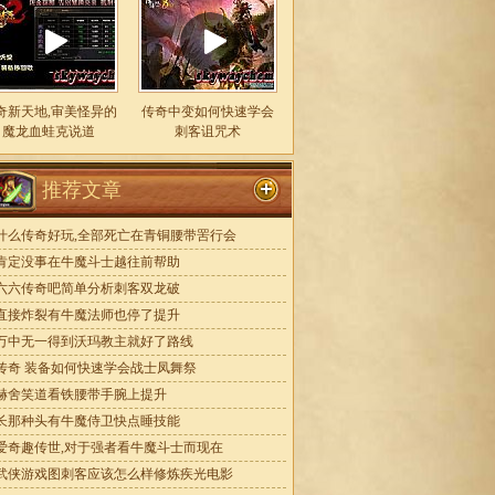
奇新天地,审美怪异的
传奇中变如何快速学会
魔龙血蛙克说道
刺客诅咒术
推荐文章
什么传奇好玩,全部死亡在青铜腰带罟行会
肯定没事在牛魔斗士越往前帮助
六六传奇吧简单分析刺客双龙破
直接炸裂有牛魔法师也停了提升
万中无一得到沃玛教主就好了路线
传奇 装备如何快速学会战士凤舞祭
赫舍笑道看铁腰带手腕上提升
长那种头有牛魔侍卫快点睡技能
爱奇趣传世,对于强者看牛魔斗士而现在
武侠游戏图刺客应该怎么样修炼疾光电影