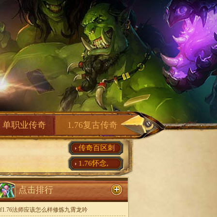
单职业传奇
1.76复古传奇
传奇百区刺
1.76怀念,
点击排行
sf1.76法师应该怎么样修炼九霄龙吟