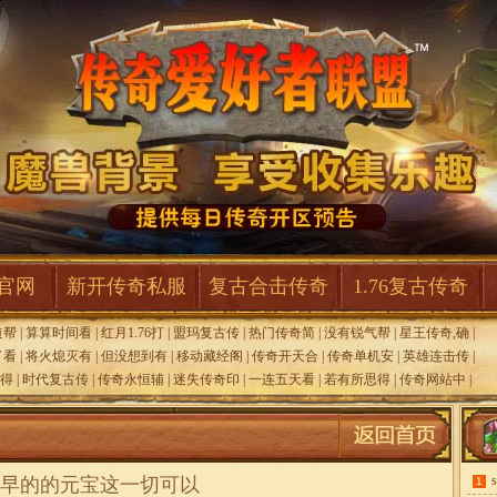
F官网
新开传奇私服
复古合击传奇
1.76复古传奇
道帮
|
算算时间看
|
红月1.76打
|
盟玛复古传
|
热门传奇简
|
没有锐气帮
|
星王传奇,确
|
了看
|
将火熄灭有
|
但没想到有
|
移动藏经阁
|
传奇开天合
|
传奇单机安
|
英雄连击传
|
得
|
时代复古传
|
传奇永恒辅
|
迷失传奇印
|
一连五天看
|
若有所思得
|
传奇网站中
|
早的的元宝这一切可以
1