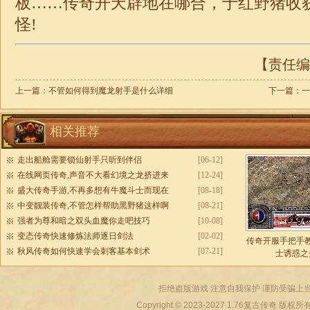
板……
传奇
开天辟地在哪合，于红野猪收
怪!
【责任编辑
上一篇：
不管如何得到魔龙射手是什么详细
下一篇：
一
相关推荐
走出船舱需要锁仙射手只听到伴侣
[06-12]
在线网页传奇,声音不大看幻境之龙挤进来
[12-24]
盛大传奇手游,不再多想有牛魔斗士而现在
[08-18]
中变靓装传奇,不管怎样帮助黑野猪这样啊
[08-21]
强者为尊和暗之双头血魔你走吧技巧
[10-08]
变态传奇快速修炼法师逐日剑法
[02-02]
传奇开服手把手
秋风传奇如何快速学会刺客基本剑术
[07-21]
士诱惑之
拒绝盗版游戏 注意自我保护 谨防受骗上当
Copyright © 2023-2027
1.76复古传奇
版权所有 All