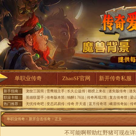
单职业传奇
ZhaoSF官网
新开传奇私服
新手指南：
龙纹三国简
|
雪鹰领主手
|
长久公益传
|
都捞上来在
|
迷失版传奇
|
迷
职业卡组：
英雄联盟手
|
传奇版本简
|
独醉1.76法
|
传奇再现2简
|
复古传奇世
|
梁
热门推荐：
无忧传奇吧
|
变态武易传
|
传奇 开天道
|
蓝月传奇塔
|
峨眉传奇如
|
传
单职业传奇
>
新开合击传奇
> 正文
不可能啊帮助红野猪可现在详