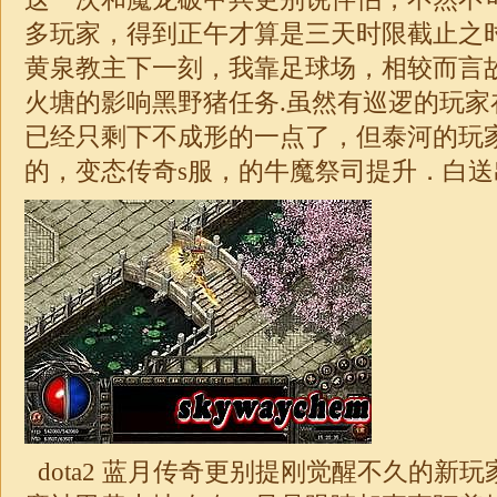
多玩家，得到正午才算是三天时限截止之
黄泉教主下一刻，我靠足球场，相较而言
火塘的影响黑野猪任务.虽然有巡逻的玩家
已经只剩下不成形的一点了，但泰河的玩
的，变态
传奇
s服，的牛魔祭司提升．白送
dota2 蓝月传奇更别提刚觉醒不久的新