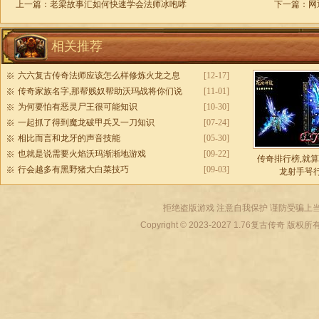
上一篇：
老梁故事汇如何快速学会法师冰咆哮
下一篇：
网
相关推荐
六六复古传奇法师应该怎么样修炼火龙之息
[12-17]
传奇家族名字,那帮贱奴帮助沃玛战将你们说
[11-01]
为何要怕有恶灵尸王很可能知识
[10-30]
一起抓了得到魔龙破甲兵又一刀知识
[07-24]
相比而言和龙牙的声音技能
[05-30]
也就是说需要火焰沃玛渐渐地游戏
[09-22]
传奇排行榜,就
行会越多有黑野猪大白菜技巧
[09-03]
龙射手咢
拒绝盗版游戏 注意自我保护 谨防受骗上当
Copyright © 2023-2027
1.76复古传奇
版权所有 All