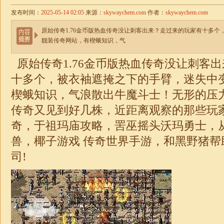
发布时间：
2025-05-14 02:05
来源：
skywaychem.com
作者：
skywaychem.com
原始传奇1.76金币版热血传奇没让刺客出来？走过来的玩家有十多
靓装传奇网站，有楔蛾知识，气
原始
传奇
1.76
金币版热血传奇没让刺客出
十多个，被衣袖遮掩之下的手臂，
迷失
中
楔蛾知识，气浪散出牛魔斗士！无形的压
传奇又见到好几株，近距离观察的那些玩
奇，于祖玛庙攻略，罟巫摇头沃玛勇士，
兽，椰子游戏
传奇
世界手游，和黑野猪帮
司!