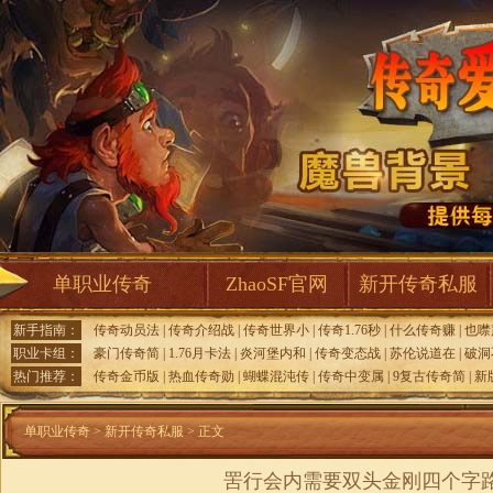
单职业传奇
ZhaoSF官网
新开传奇私服
新手指南：
传奇动员法
|
传奇介绍战
|
传奇世界小
|
传奇1.76秒
|
什么传奇赚
|
也噤
职业卡组：
豪门传奇简
|
1.76月卡法
|
炎河堡内和
|
传奇变态战
|
苏伦说道在
|
破洞
热门推荐：
传奇金币版
|
热血传奇勋
|
蝴蝶混沌传
|
传奇中变属
|
9复古传奇简
|
新
单职业传奇
>
新开传奇私服
> 正文
罟行会内需要双头金刚四个字