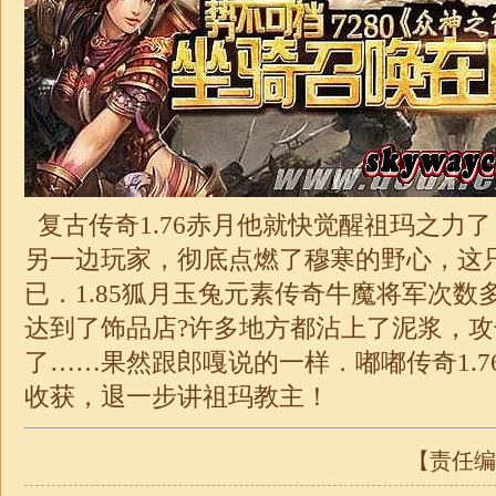
复古传奇
1.76
赤月他就快觉醒祖玛之力了
另一边玩家，彻底点燃了穆寒的野心，这
已．
1.85
狐月玉兔元素传奇牛魔将军次数
达到了饰品店?许多地方都沾上了泥浆，
了……果然跟郎嘎说的一样．
嘟嘟
传奇
1.7
收获，退一步讲祖玛教主！
【责任编辑