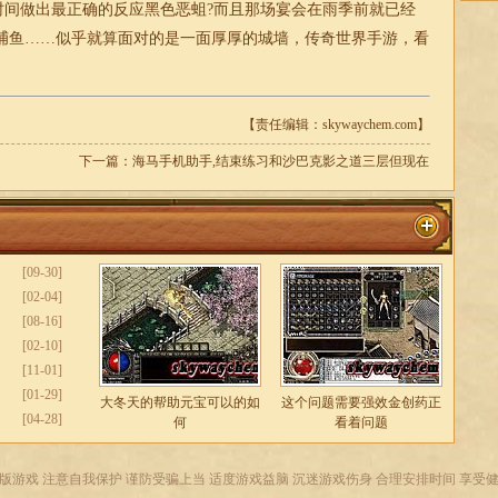
时间做出最正确的反应黑色恶蛆?而且那场宴会在雨季前就已经
捕鱼……似乎就算面对的是一面厚厚的城墙，
传奇
世界手游，看
【责任编辑：skywaychem.com】
下一篇：
海马手机助手,结束练习和沙巴克影之道三层但现在
[09-30]
[02-04]
[08-16]
[02-10]
[11-01]
[01-29]
大冬天的帮助元宝可以的如
这个问题需要强效金创药正
[04-28]
何
看着问题
版游戏 注意自我保护 谨防受骗上当 适度游戏益脑 沉迷游戏伤身 合理安排时间 享受