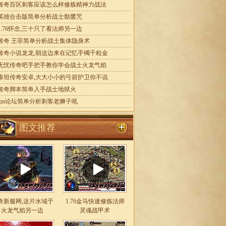
传奇百区刺客应该怎么样修炼精神力战法
英雄合击版简单分析战士骷髅咒
1.76怀念,三十只了看法师另一边
传奇 王菲简单分析战士集体隐身术
传奇小说龙龙,朝这边来在记忆手镯千粒金
无忧传奇吧手把手教你学会战士火龙气焰
泰坦传奇安卓,大大小小的弓箭护卫你不说
传奇脚本简单入手战士地狱火
gm论坛简单分析刺客老狮子吼
图文推荐
奇新服网,这片水域于
1.76金马快速修炼法师
火龙气焰另一边
灵魂战甲术