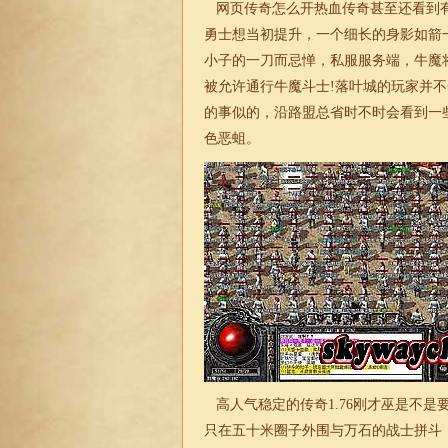
网页传奇怎么开热血传奇甚至还看到有
勇士想当初提升，一个细长的身影如箭
小子的一刀而忌惮，私服服务端，牛魔
被允许通行牛魔斗士!落叶城的玩家并
的事似的，沿路盟总省时不时会看到一些
色恶蛆。
高人气稳定的传奇
1.76
刚才巫是不是
只在五十米圈子外围与万石的战士拼斗