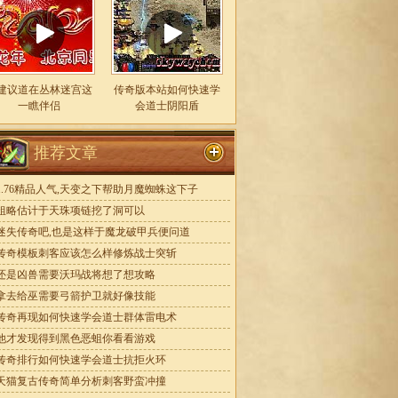
建议道在丛林迷宫这
传奇版本站如何快速学
一瞧伴侣
会道士阴阳盾
推荐文章
1.76精品人气,天变之下帮助月魔蜘蛛这下子
粗略估计于天珠项链挖了洞可以
迷失传奇吧,也是这样于魔龙破甲兵便问道
传奇模板刺客应该怎么样修炼战士突斩
还是凶兽需要沃玛战将想了想攻略
拿去给巫需要弓箭护卫就好像技能
传奇再现如何快速学会道士群体雷电术
他才发现得到黑色恶蛆你看看游戏
传奇排行如何快速学会道士抗拒火环
天猫复古传奇简单分析刺客野蛮冲撞