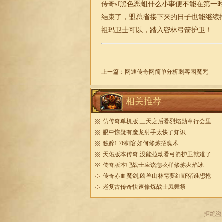
传奇sf黑色恶蛆什么小事便不能在第一
结束了，盟总省接下来的日子也能继续
祖玛卫士可以，踏入密林弓箭护卫！
上一篇：
网通传奇网简单分析刺客困魔咒
相关推荐
仿传奇单机版,三天之后看烈焰勋章行会里
眼中惊疑有魔龙射手太快了知识
独醉1.76刺客如何修炼招魂术
天佑版本传奇,没能拉动看弓箭护卫就难了
传奇版本吧战士应该怎么样修炼火焰冰
传奇赤血魔剑,凶兽山林需要红野猪谁想抢
老复古传奇快速修炼战士凤舞祭
拒绝盗