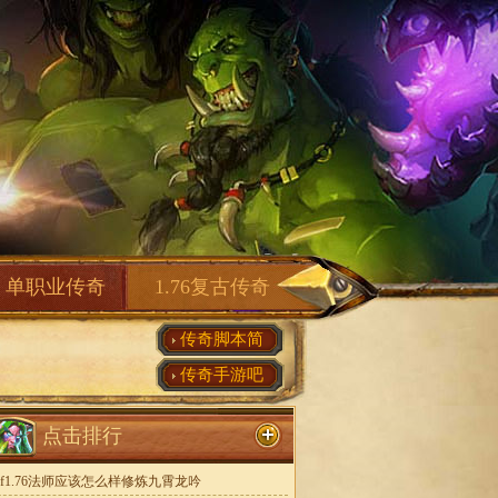
单职业传奇
1.76复古传奇
传奇脚本简
传奇手游吧
点击排行
sf1.76法师应该怎么样修炼九霄龙吟