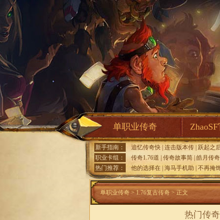
单职业传奇
ZhaoS
新手指南：
追忆传奇快
|
连击版本传
|
跃起之
职业卡组：
传奇1.76道
|
传奇故事简
|
皓月传奇
热门推荐：
他的选择在
|
海马手机助
|
不再掩
单职业传奇
>
1.76复古传奇
> 正文
热门传奇