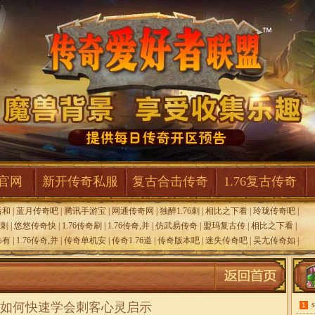
F官网
新开传奇私服
复古合击传奇
1.76复古传奇
后和
|
蓝月传奇吧
|
腾讯手游宝
|
网通传奇网
|
独醉1.76刺
|
相比之下看
|
玲珑传奇吧
|
刺
|
悠悠传奇快
|
1.76传奇刷
|
1.76传奇,并
|
仿武易传奇
|
盟玛复古传
|
相比之下看
|
饰有
|
1.76传奇,并
|
传奇单机安
|
传奇1.76道
|
传奇版本吧
|
迷失传奇吧
|
吴尢传奇如
|
如何快速学会刺客心灵启示
1