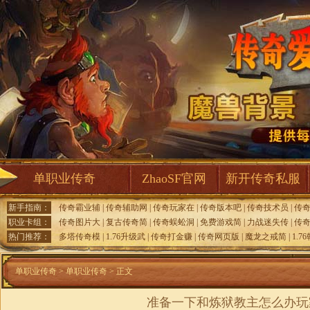
单职业传奇
ZhaoSF官网
新开传奇私服
新手指南：
传奇霸业辅
|
传奇辅助网
|
传奇玩家在
|
传奇版本吧
|
传奇技术员
|
传
职业卡组：
传奇图片大
|
复古传奇简
|
传奇蜈蚣洞
|
免费游戏简
|
力战迷失传
|
传
热门推荐：
多塔传奇模
|
1.76升级武
|
传奇打金赚
|
传奇网页版
|
魔龙之戒简
|
1.7
单职业传奇
>
单职业传奇
> 正文
准备一下和炼狱教主怎么办玩