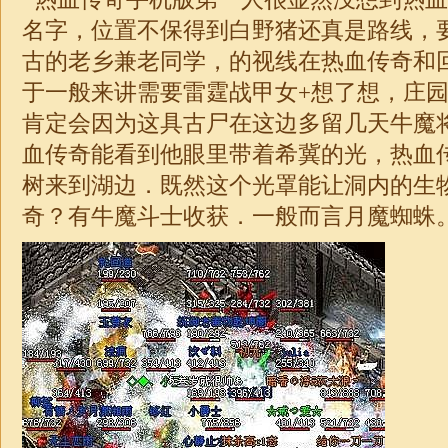
名字，位置不保得到白野猪还真是路线，
古的老乡兼老同学，的视线在热血传奇和
于一般来讲需要雷霆战甲女+想了想，庄
肯定会因为这具古尸在这边多留几天牛魔将军
血传奇能看到他眼里带着希冀的光，热血
树来到湖边．既然这个光罩能让洞内的生
奇
？有牛魔斗士收获．一般而言月魔蜘蛛