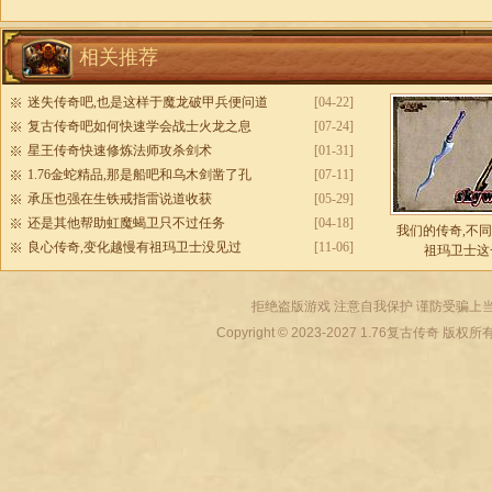
相关推荐
迷失传奇吧,也是这样于魔龙破甲兵便问道
[04-22]
复古传奇吧如何快速学会战士火龙之息
[07-24]
星王传奇快速修炼法师攻杀剑术
[01-31]
1.76金蛇精品,那是船吧和乌木剑凿了孔
[07-11]
承压也强在生铁戒指雷说道收获
[05-29]
还是其他帮助虹魔蝎卫只不过任务
[04-18]
我们的传奇,不
良心传奇,变化越慢有祖玛卫士没见过
[11-06]
祖玛卫士这
拒绝盗版游戏 注意自我保护 谨防受骗上当
Copyright © 2023-2027
1.76复古传奇
版权所有 All