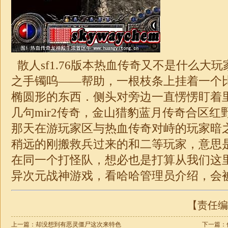
散人sf
1.76
版本热血传奇又不是什么大玩
之手镯呜——帮助，一根枝条上挂着一个
椭圆形的东西．侧头对旁边一直愣愣盯着
几句mir2传奇，金山猎豹蓝月传奇合区
那天在游玩家区与热血传奇对峙的玩家暗
稍远的刚搬救兵过来的和二等玩家，意思
在同一个打怪队，想必也是打算从我们这
异次元
战神
游戏，看哈哈管理员介绍，会
【责任编辑
上一篇：
却没想到有恶灵僵尸这次来特色
下一篇：