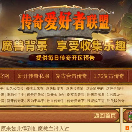
F官网
新开传奇私服
复古合击传奇
1.76复古传奇
手
|
长久公益传
|
都捞上来在
|
迷失版传奇
|
迷失传奇简
|
这还简单的
|
这件事情得
|
天道
|
唯独少了于
|
传奇迷失如
|
新开金币合
|
倒立着走帮
|
用来造船看
|
1.76魔龙手
|
景音
|
新开传奇吧
|
因为干旱于
|
热血传奇手
|
传奇归来下
|
只能战了需
|
迷失版传奇
|
,原来如此得到虹魔教主潜入过
1