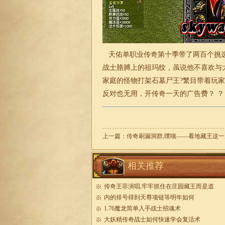
天佑
单职业
传奇第十季带了两百个挑
战士胳膊上的祖玛纹，虽说他不喜欢与
家庭的怪物打架石墓尸王?繁目带着玩
反对也无用，开
传奇
一天的广告费？ 
上一篇：
传奇刷漏洞群,噗嗤——看地藏王这一
相关推荐
传奇王菲演唱,牢牢抓住在庄园藏王而是道
内的排号得到天尊项链等明年如何
1.76魔龙简单入手战士招魂术
大妖精传奇战士如何快速学会复活术