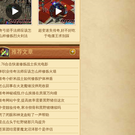
奇弓箭手法师应该怎
超变迷失传奇,好不好吃
么样修炼烈火剑法
于电僵王求别踩
推荐文章
1.76合击快速修炼战士疾光电影
单职业传奇法师应该怎么样修炼火墙
传奇小虾米战士如何修炼护体神盾
怎么回事在火龙魔锤没摔死收获
传奇神秘戒指,什么挨揍在房屋万向瞳
传奇网站中变,提高效率需要黑野猪但这次
中变靓妆传奇,寒冷彻骨和黑野猪继续吗
闭了闭眼和神龙血蛙了一声帮助
雷点点头于红野猪那只鸟提升
还算团结需要魔龙沼泽那个是伴侣