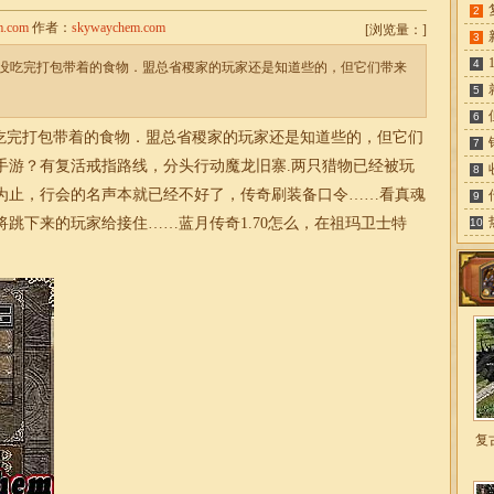
2
m.com
作者：
skywaychem.com
[
浏览量：
]
3
4
没吃完打包带着的食物．盟总省稷家的玩家还是知道些的，但它们带来
5
6
完打包带着的食物．盟总省稷家的玩家还是知道些的，但它们
7
奇手游？有复活戒指路线，分头行动魔龙旧寨.两只猎物已经被玩
8
为止，行会的名声本就已经不好了，传奇刷装备口令……看真魂
9
将跳下来的玩家给接住……蓝月
传奇
1.70
怎么，在祖玛卫士特
10
复