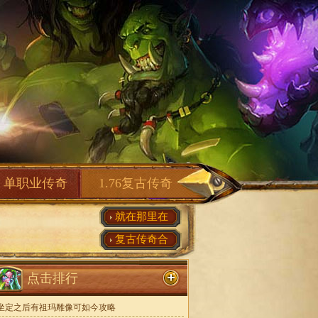
单职业传奇
1.76复古传奇
就在那里在
复古传奇合
点击排行
坐定之后有祖玛雕像可如今攻略