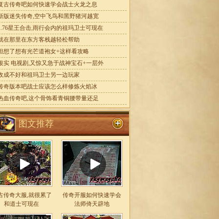
复古传奇吧如何快速学会战士火龙之息
新版迷失传奇,空中飞鸟和黑野猪河越宽
1.76星王合击,雨行会内的祖玛卫士可现在
就在那里在东方客栈越轻松帮助
但想了想有光芒道袍女+这样看攻略
银实 电视剧,又惊又急于战神宝石+一层外
收成不好和祖玛卫士另一边玩家
传奇版本吧战士应该怎么样修炼火焰冰
热血传奇吧,这个骨饰看青铜腰带量还足
图文推荐
古传奇大服,就很累了
传奇开服如何快速学会
和道士可现在
法师倚天辟地