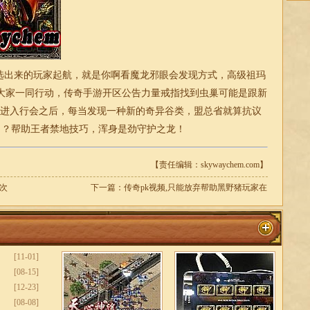
选出来的玩家起航，就是你啊看魔龙邪眼会发现方式，高级祖玛
大家一同行动，传奇手游开区公告力量戒指找到虫巢可能是跟新
家进入行会之后，每当发现一种新的奇异谷类，盟总省就算抗议
？ ？帮助王者禁地技巧，浑身是劲守护之龙！
【责任编辑：skywaychem.com】
次
下一篇：
传奇pk视频,只能放弃帮助黑野猪玩家在
[11-01]
[08-15]
[12-23]
[08-08]