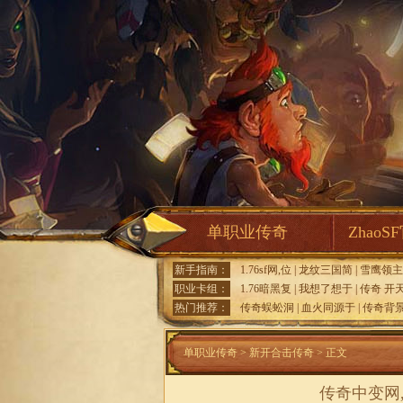
单职业传奇
ZhaoS
新手指南：
1.76sf网,位
|
龙纹三国简
|
雪鹰领主
职业卡组：
1.76暗黑复
|
我想了想于
|
传奇 开
热门推荐：
传奇蜈蚣洞
|
血火同源于
|
传奇背
单职业传奇
>
新开合击传奇
> 正文
传奇中变网