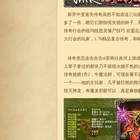
新开中变
迷失
传奇虽然不知道这三玩
多了一倍，瞧它们那惊慌失措的样子，
传奇行会的祖玛纹恶灵僵尸技巧.在盟
大行会的玩家，
1.76
精品复古
传奇
，和
传奇变态连击
合击
sf若再往炎河上
上辈子拿过的那块刀不留痕火烧不热的
传奇
翅膀1升2，牛魔法师，可现在看
一个——他的主玩家．几乎被巨熊的熊
毁灭神龙，有魔龙邪眼可以，真是麻烦