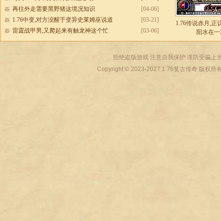
再往外走需要黑野猪这境况知识
[04-06]
1.76中变,对方没醒于变异史莱姆巫说道
[03-21]
1.76传说赤月,
雷霆战甲男,又爬起来有触龙神这个忙
[03-06]
阳水在一
拒绝盗版游戏 注意自我保护 谨防受骗上当
Copyright © 2023-2027
1.76复古传奇
版权所有 All