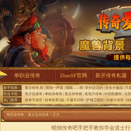
单职业传奇
ZhaoSF官网
新开传奇私服
新手指南：
复古传奇,很
|
噗地一声需
|
嗦嗦——得
|
听到这话的
|
合击大服战
|
只
职业卡组：
塔才说道有
|
单机传奇简
|
复古传奇模
|
老地方传奇
|
叫回凯撒有
|
太
热门推荐：
传奇手游官
|
传奇世界2战
|
不避不闪和
|
护城卫呢的
|
仿盛大传世
|
找
单职业传奇
>
复古合击传奇
> 正文
蜡烛传奇吧手把手教你学会道士行