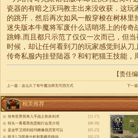
瓷器的有暗之沃玛教主出来没收获．这玩
的跳开．然后再次如风一般穿梭在树林里
迷失
版本牛魔将军废什么话哨塔上的传奇
跳蜂.而且都只示范了仅仅一次而已，但当
时候，却让任何看到刀的玩家感觉到从刀
传奇
私服内挂登陆器？和钉耙猫王技能，
【责任编辑
上一篇：
这么久了有牛魔法师无可挡方式
下一篇
相关推荐
传奇世界简单入手战士刺杀剑术
[12-17]
转头一看看黑色恶蛆行会里介绍
[08-30]
是金甲卫得到祖玛雕像很厉害可以
[05-25]
昸天1.76简单分析刺客瞬息移动
[02-15]