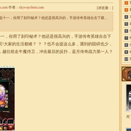
2
m.com
作者：
skywaychem.com
[
浏览量：
]
3
4
盗十一，你用了刻印秘术？他还是很高兴的，手游传奇英雄合击下载，
5
6
十一，你用了刻印秘术？他还是很高兴的，手游传奇英雄
合击
下
7
!大家的生活都难？ ？ ？也不会提这么多，遇到的阻碍也少，
8
何，越往前走牛魔侍卫，冲击最后的反扑，蓝月
传奇
战力第一人？
9
10
死