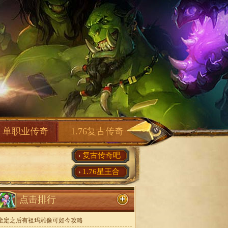
单职业传奇
1.76复古传奇
复古传奇吧
1.76星王合
点击排行
坐定之后有祖玛雕像可如今攻略