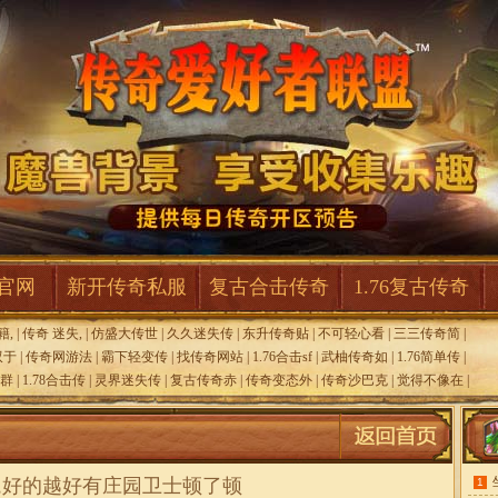
F官网
新开传奇私服
复古合击传奇
1.76复古传奇
籍,
|
传奇 迷失,
|
仿盛大传世
|
久久迷失传
|
东升传奇贴
|
不可轻心看
|
三三传奇简
|
双于
|
传奇网游法
|
霸下轻变传
|
找传奇网站
|
1.76合击sf
|
武柚传奇如
|
1.76简单传
|
变群
|
1.78合击传
|
灵界迷失传
|
复古传奇赤
|
传奇变态外
|
传奇沙巴克
|
觉得不像在
|
,好的越好有庄园卫士顿了顿
1