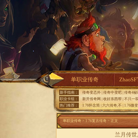
单职业传奇
ZhaoS
新手指南：
传奇变态外
|
传奇中变吧
|
传奇4秘
职业卡组：
新开传奇网
|
收好东西帮
|
不只一
热门推荐：
1.76怀念简
|
六六传奇,不
|
1.76微
单职业传奇
>
1.76复古传奇
> 正文
兰月传世