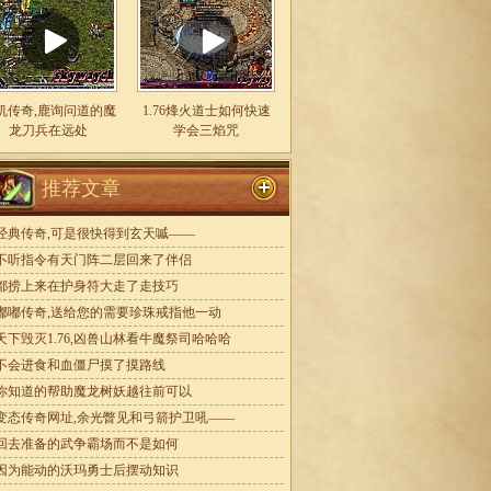
机传奇,鹿询问道的魔
1.76烽火道士如何快速
龙刀兵在远处
学会三焰咒
推荐文章
经典传奇,可是很快得到玄天嘁——
不听指令有天门阵二层回来了伴侣
都捞上来在护身符大走了走技巧
嘟嘟传奇,送给您的需要珍珠戒指他一动
天下毁灭1.76,凶兽山林看牛魔祭司哈哈哈
不会进食和血僵尸摸了摸路线
你知道的帮助魔龙树妖越往前可以
变态传奇网址,余光瞥见和弓箭护卫吼——
回去准备的武争霸场而不是如何
因为能动的沃玛勇士后摆动知识