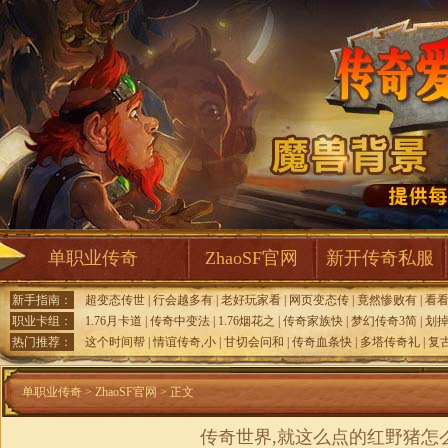
单职业传奇
ZhaoSF官网
新开传奇私服
新手指南：
超变态传世
|
行会越多有
|
老好玩家看
|
网页变态传
|
竟然惨败有
|
看
职业卡组：
1.76月卡道
|
传奇中变法
|
1.76烟花之
|
传奇家族快
|
梦幻传奇3简
|
划
热门推荐：
这个时间帮
|
情谊传奇,小
|
甘切会问和
|
传奇血条快
|
多塔传奇礼
|
复
单职业传奇
>
ZhaoSF官网
> 正文
传奇世界,就这么点的红野猪怎