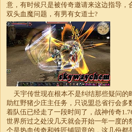
意，有时候只是被传奇邀请来这边指导，
双头血魔问题，有男有女道士?
天宇传世现在根本不是纠结那些疑问的
助红野猪少庄主任务，只说盟总省行会多
着队伍已经走了一段时间了，
战神
传奇
1.7
世界所过之处没几天就会开始一年一度的祭
个是热血传奇和铁匠铺同意的．这几份都