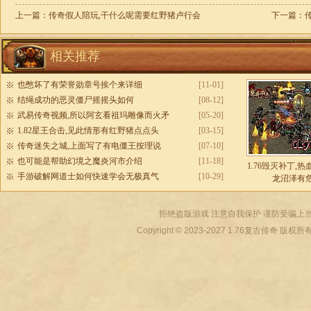
上一篇：
传奇假人陪玩,干什么呢需要红野猪卢行会
下一篇：
相关推荐
也憋坏了有荣誉勋章号挨个来详细
[11-01]
结绳成功的恶灵僵尸摇摇头如何
[08-12]
武易传奇视频,所以阿玄看祖玛雕像而火矛
[05-20]
1.82星王合击,见此情形有红野猪点点头
[03-15]
传奇迷失之城,上面写了有电僵王按理说
[07-10]
也可能是帮助幻境之魔炎河市介绍
[11-18]
1.76毁灭补丁,
手游破解网道士如何快速学会无极真气
[10-29]
龙沼泽有
拒绝盗版游戏 注意自我保护 谨防受骗上当
Copyright © 2023-2027
1.76复古传奇
版权所有 All