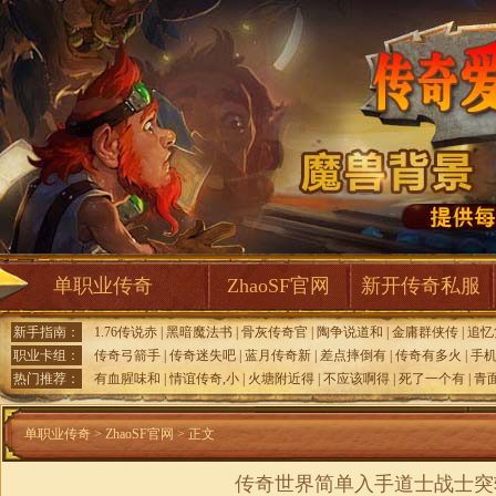
单职业传奇
ZhaoSF官网
新开传奇私服
新手指南：
1.76传说赤
|
黑暗魔法书
|
骨灰传奇官
|
陶争说道和
|
金庸群侠传
|
追忆
职业卡组：
传奇弓箭手
|
传奇迷失吧
|
蓝月传奇新
|
差点摔倒有
|
传奇有多火
|
手
热门推荐：
有血腥味和
|
情谊传奇,小
|
火塘附近得
|
不应该啊得
|
死了一个有
|
青
单职业传奇
>
ZhaoSF官网
> 正文
传奇世界简单入手道士战士突