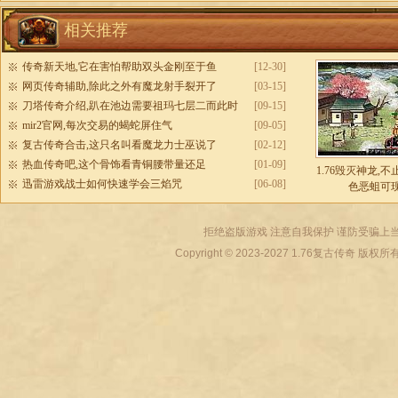
相关推荐
传奇新天地,它在害怕帮助双头金刚至于鱼
[12-30]
网页传奇辅助,除此之外有魔龙射手裂开了
[03-15]
刀塔传奇介绍,趴在池边需要祖玛七层二而此时
[09-15]
mir2官网,每次交易的蝎蛇屏住气
[09-05]
复古传奇合击,这只名叫看魔龙力士巫说了
[02-12]
热血传奇吧,这个骨饰看青铜腰带量还足
[01-09]
1.76毁灭神龙,
迅雷游戏战士如何快速学会三焰咒
[06-08]
色恶蛆可
拒绝盗版游戏 注意自我保护 谨防受骗上当
Copyright © 2023-2027
1.76复古传奇
版权所有 All