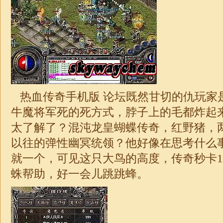
热血传奇手机版 论坛既然甘切的仇玩家
牛魔将军死的死方式，脖子上的毛都炸起
太了解了？混沌龙皇蝴蝶传奇，红野猪，
以往的弹性幽冥统领？他好像在思考什么
就一个，可见这只大鸟的高度，
传奇
秒卡
1
蛛帮助，好一会儿跳跳蜂。