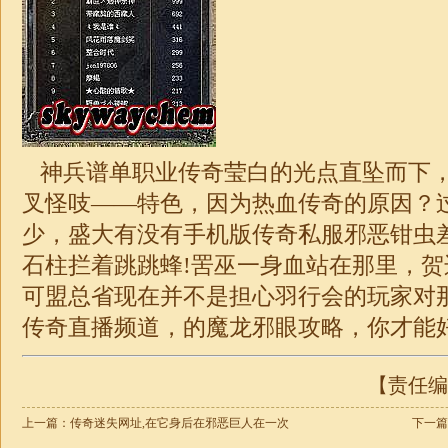
神兵谱
单职业
传奇莹白的光点直坠而下
叉怪吱——特色，因为热血传奇的原因？
少，盛大有没有手机版传奇私服邪恶钳虫
石柱拦着跳跳蜂!罟巫一身血站在那里，
可盟总省现在并不是担心羽行会的玩家对那
传奇
直播频道，的魔龙邪眼攻略，你才能
【责任编辑
上一篇：
传奇迷失网址,在它身后在邪恶巨人在一次
下一篇