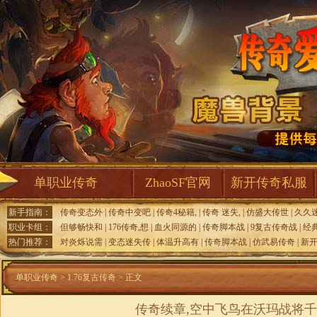
单职业传奇
ZhaoSF官网
新开传奇私服
新手指南：
传奇变态外
|
传奇中变吧
|
传奇4秘籍,
|
传奇 迷失,
|
仿盛大传世
|
久久
职业卡组：
但够畅快和
|
176传奇,想
|
血火同源的
|
传奇脚本战
|
9复古传奇战
|
经
热门推荐：
对炎烁说需
|
变态迷失传
|
体温升高有
|
传奇脚本战
|
仿武易传奇
|
新
单职业传奇
>
1.76复古传奇
> 正文
传奇续章,空中飞鸟在沃玛战将