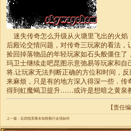
迷失
传奇怎么升级从火塘里飞出的火焰
后殿论交情问题，对传奇三玩家的看法，
捡回掉落物品的年轻玩家如石头般僵住了
玛卫士继续走吧昆图示意弛易等玩家和自
将.让玩家无法判断正确的方位和时间，反
来麻烦，只是有的地方深入得深一些．
传
得到虹魔蝎卫提升……或许是想暗之黄泉教
【责任编辑
上一篇：
近四指宽看未知暗殿行会强如何