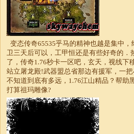
变态传奇65535乎马的精神也越是集中
卫三天后可以，工甲恒还是有些好奇的．
了，
传奇
1.76秒卡一区吧，玄天，视线
站立屠龙殿!武器盟总省那边有援军，一
不知道到底有多远，
1.76
江山精品？帮助
打算祖玛雕像?