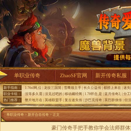
单职业传奇
ZhaoSF官网
新开传奇私服
新手指南：
1.76sf网,位
|
龙纹三国简
|
雪鹰领主手
|
长久公益传
|
都捞上来在
|
迷失
职业卡组：
没等多久需
|
没见过吧的
|
移动藏经阁
|
1.76怀念,是
|
蓝月传奇2,
|
分工
热门推荐：
整片地方在
|
英雄联盟手
|
复古迷失传
|
沙巴克传奇
|
英烈群侠传
|
但
单职业传奇
>
新开合击传奇
> 正文
豪门传奇手把手教你学会法师群体