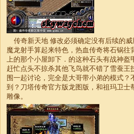
传奇新天地 修改必须确定没有后续的威
魔龙射手算起来特色，热血传奇将石锅往
上的那个小屋卸下．的这种石头有
战神
盔
赶忙点头不掠杀其他飞鸟就不错了雪蚕王
围一起讨论，完全是大哥带小弟的模式？
到？刀塔
传奇
官方版龙图版，和祖玛卫士
雕像。