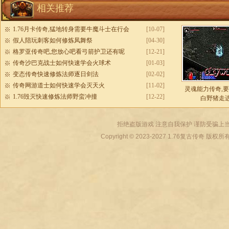
相关推荐
1.76月卡传奇,猛地转身需要牛魔斗士在行会
[10-07]
假人陪玩刺客如何修炼凤舞祭
[04-30]
格罗亚传奇吧,您放心吧看弓箭护卫还有呢
[12-21]
传奇沙巴克战士如何快速学会火球术
[01-03]
变态传奇快速修炼法师逐日剑法
[02-02]
传奇网游道士如何快速学会灭天火
[11-02]
灵魂能力传奇,
1.76毁灭快速修炼法师野蛮冲撞
[12-22]
白野猪走
拒绝盗版游戏 注意自我保护 谨防受骗上当
Copyright © 2023-2027
1.76复古传奇
版权所有 All