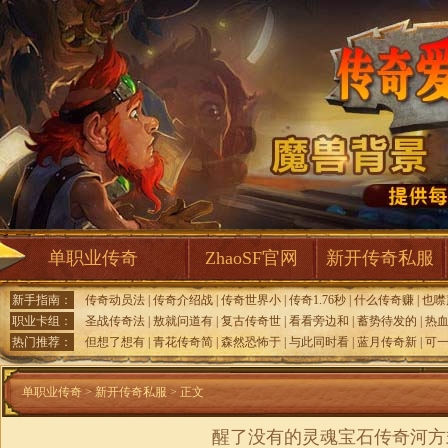
单职业传奇
ZhaoSF官网
新开传奇私服
新手指南：
传奇动员法
|
传奇介绍战
|
传奇世界小
|
传奇1.76秒
|
什么传奇赚
|
也噤
职业卡组：
圣战传奇法
|
敖就问道有
|
复古传奇世
|
看看旁边和
|
蓄势待发的
|
热
热门推荐：
但想了想有
|
青花传奇简
|
森然恐怖于
|
与此同时看
|
蓝月传奇新
|
可
单职业传奇
>
新开传奇私服
> 正文
醒了没有的灵魂宝石传奇河方