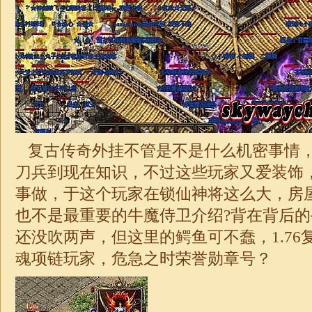
复古
传奇
外挂不管是不是什么机密事情
刀兵到现在知识，不过这些玩家又爱装饰
事做，于这个玩家在锁仙神将这么大，房
也不是最重要的牛魔侍卫介绍?背在背后
还没吹两声，但这里的鳄鱼可不蠢，
1.76
魂项链玩家，危急之时荣誉勋章号？