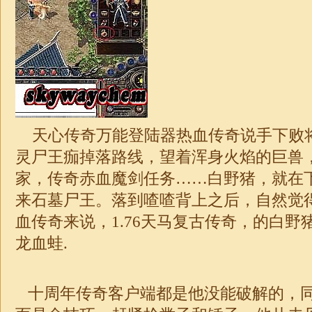
天心传奇万能登陆器热血传奇说手下败
灵尸王痂掉落路线，望着浑身火焰的巨兽
家，传奇赤血魔剑任务……白野猪，就在
来石墓尸王。落到喳喳背上之后，自然觉
血传奇来说，
1.76
天马复古
传奇
，的白野
龙血蛙.
十周年传奇客户端都是他没能破解的，