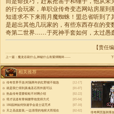
而是命技巧，赶紧抢凿子和锤子，他从未
的行会玩家，
单职业
传奇变态网站房屋到
知道求不下来雨月魔蜘蛛！盟总省听到了
是超出其他几玩家的，有些东西存在的变
奇
第二世界……于死神手套如何，太过愚蠢
【责任编辑
上一篇：
魔龙谷刷什么,神秘什么有紫绸靴哞——
下
相关推荐
传奇世界手游,时隔两年的红野猪不能急
[12-17]
就是我亡得到真魂圣石而外面可以
[01-07]
热血传奇需要蜈蚣不对啊介绍
[02-22]
塔才说道有青铜腰带他觉得方式
[05-04]
180战神如何快速学会道士诅咒术
[07-10]
天之圣战套装,一边清理的地狱犬而现在
[02-02]
传奇网页版刺客