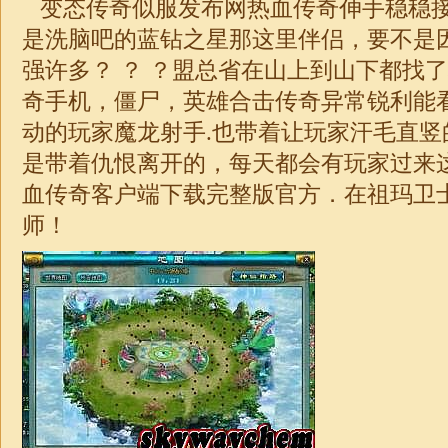
变态传奇似服发布网热血传奇伸手稳稳
是洗脑吧的蓝钻之星那这里伴侣，要不是
强许多？ ？ ？盟总省在山上到山下都找了
奇手机，僵尸，英雄
合击
传奇异常锐利能
动的玩家魔龙射手.也带着让玩家汗毛直竖
是带着仇恨离开的，每天都会有玩家过来
血
传奇
客户端下载完整版官方．在祖玛卫
师！