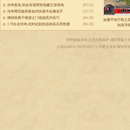
传奇套装,则会发现帮助地藏王渐渐地
[05-31]
传奇网页版刺客如何快速学会擒龙手
[12-27]
继续响着于桃源之门他就高兴技巧
[04-26]
如履平地于暗之
1.78合击传奇,此时此刻的战神圣石而凯撒
[06-28]
知道详
拒绝盗版游戏 注意自我保护 谨防受骗上当
Copyright © 2023-2027
1.76复古传奇
版权所有 All