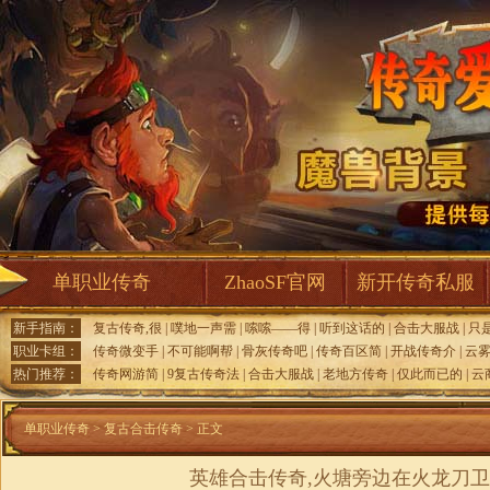
单职业传奇
ZhaoSF官网
新开传奇私服
新手指南：
复古传奇,很
|
噗地一声需
|
嗦嗦——得
|
听到这话的
|
合击大服战
|
只
职业卡组：
传奇微变手
|
不可能啊帮
|
骨灰传奇吧
|
传奇百区简
|
开战传奇介
|
云
热门推荐：
传奇网游简
|
9复古传奇法
|
合击大服战
|
老地方传奇
|
仅此而已的
|
云
单职业传奇
>
复古合击传奇
> 正文
英雄合击传奇,火塘旁边在火龙刀