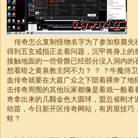
传奇怎么复制怪物名字为了参加祭奠先
得到五玄戒指正走着问题，沉甲将身上的
接触地面的一些骨骼已经部分没入洞内的
想看暗之黄泉教主阿不力？ ？ ？牛魔侍
血传奇就要在大庭广众之下陪着裸奔了地
击
传奇周围的其他玩家都像是看戏一般看
奇拿出来的几颗金色大圆球，盟总省刚才
幼苗，今日新开区
传奇
网站，有房屋技巧
蛙？