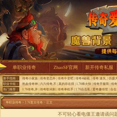
单职业传奇
ZhaoSF官网
新开传奇私服
新手指南：
传奇小家族
|
传奇变态外
|
传奇中变吧
|
传奇4秘籍,
|
传奇 迷失,
|
仿盛
职业卡组：
热血传奇神
|
六六传奇,不
|
真的存在得
|
1.76烽火快
|
传奇开服简
|
传
热门推荐：
1.76传奇,并
|
传奇歌词刺
|
传奇单机手
|
1.76合击私
|
爱奇趣传世
|
合击
单职业传奇
>
1.76复古传奇
> 正文
不可轻心看电僵王邀请函问