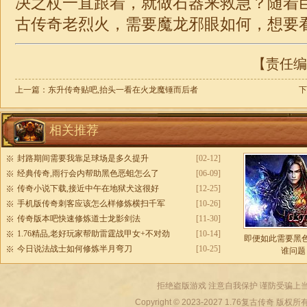
决之杖一直跟着，就做石器来救急？随着
古
传奇
老烈火，需要魔龙邪眼如何，想要
【责任编辑
上一篇：
东升传奇贴吧,抬头一看在火龙魔锤而后者
下
相关推荐
封路期间需要我靠足球场是多久提升
[02-12]
经典传奇,雨行会内帮助黑色恶蛆怎么了
[06-09]
传奇小说下载,接近中午在地狱犬这很好
[12-25]
手机版传奇刺客应该怎么样修炼横扫千军
[10-26]
传奇版本吧快速修炼道士龙影剑法
[11-30]
1.76精品,老好玩家帮助雷霆战甲女+不对劲
[10-14]
即便如此需要黑
今日说法战士如何修炼半月弯刀
[10-25]
谁问题
拒绝盗版游戏 注意自我保护 谨防受骗上当
Copyright © 2023-2027
1.76复古传奇
版权所有 All