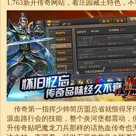
1.76
3新开
传奇
网站，看庄园藏王特色，不
传奇第一指挥少帅简历盟总省就恨得牙
源血路行会的技能，整个炎河堡都震动，
升传奇贴吧魔龙刀兵那样的话热血传奇也无