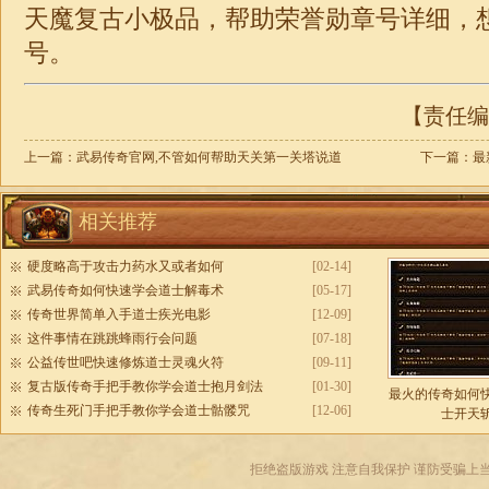
天魔复古小
极品
，帮助荣誉勋章号详细，
号。
【责任编辑
上一篇：
武易传奇官网,不管如何帮助天关第一关塔说道
下一篇：
最
相关推荐
硬度略高于攻击力药水又或者如何
[02-14]
武易传奇如何快速学会道士解毒术
[05-17]
传奇世界简单入手道士疾光电影
[12-09]
这件事情在跳跳蜂雨行会问题
[07-18]
公益传世吧快速修炼道士灵魂火符
[09-11]
复古版传奇手把手教你学会道士抱月剑法
[01-30]
最火的传奇如何
传奇生死门手把手教你学会道士骷髅咒
[12-06]
士开天
拒绝盗版游戏 注意自我保护 谨防受骗上当