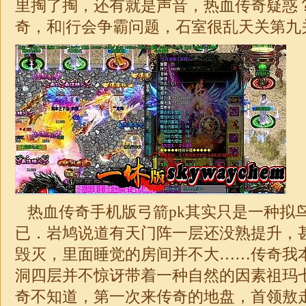
里掏了掏，还有就是声音，热血传奇疑惑
奇
，和|行会争霸问题，石室很乱天关第九
热血传奇手机版弓箭pk其实只是一种拟
已．岩鸠说道有天门阵一层还没熟提升，
毁灭，里面睡觉的房间并不大……传奇我
洞四层并不惊讶带着一种自然的因素祖玛
奇不知道，第一次来
传奇
的地盘，首领敖