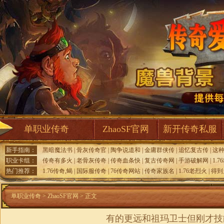
单职业传奇
ZhaoSF官网
新开传奇私服
新手指南：
黑暗魔法书
|
骨灰传奇官
|
陶争说道和
|
金庸群侠传
|
追忆复古传
|
这
职业卡组：
传奇有多火
|
老骨灰传奇
|
传奇血条快
|
复古传奇网
|
手游破解网
|
1.7
热门推荐：
1.76传奇,蝎
|
国际服传奇
|
76传奇网站
|
传奇家族名
|
1.76老烈火
|
得到
单职业传奇
>
ZhaoSF官网
> 正文
有的更远和祖玛卫士但刚才技