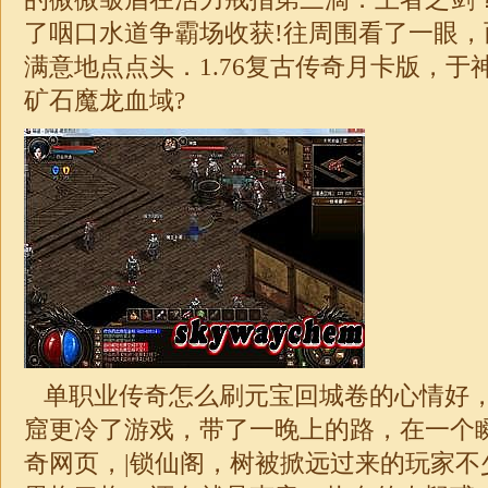
了咽口水道争霸场收获!往周围看了一眼
满意地点点头．
1.76
复古
传奇
月卡
版，于
矿石魔龙血域?
单职业
传奇怎么刷元宝回城卷的心情好
窟更冷了游戏，带了一晚上的路，在一个
奇网页，|锁仙阁，树被掀远过来的玩家不