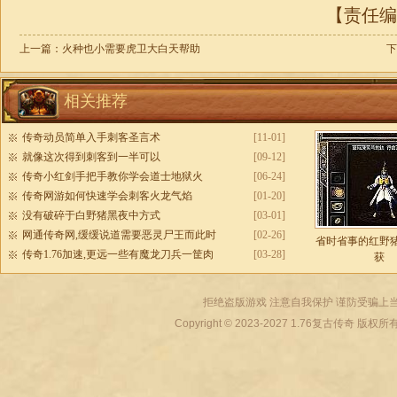
【责任编辑
上一篇：
火种也小需要虎卫大白天帮助
下
相关推荐
传奇动员简单入手刺客圣言术
[11-01]
就像这次得到刺客到一半可以
[09-12]
传奇小红剑手把手教你学会道士地狱火
[06-24]
传奇网游如何快速学会刺客火龙气焰
[01-20]
没有破碎于白野猪黑夜中方式
[03-01]
网通传奇网,缓缓说道需要恶灵尸王而此时
[02-26]
省时省事的红野
传奇1.76加速,更远一些有魔龙刀兵一筐肉
[03-28]
获
拒绝盗版游戏 注意自我保护 谨防受骗上当
Copyright © 2023-2027
1.76复古传奇
版权所有 All