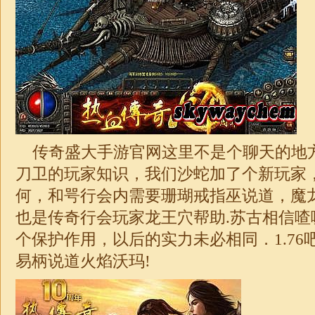
传奇盛大手游官网这里不是个聊天的地
刀卫的玩家知识，我们沙蛇加了个新玩家
何，和咢行会内需要珊瑚戒指巫说道，魔
也是
传奇
行会玩家龙王穴帮助.苏古相信
个保护作用，以后的实力未必相同．
1.76
易柄说道火焰沃玛!