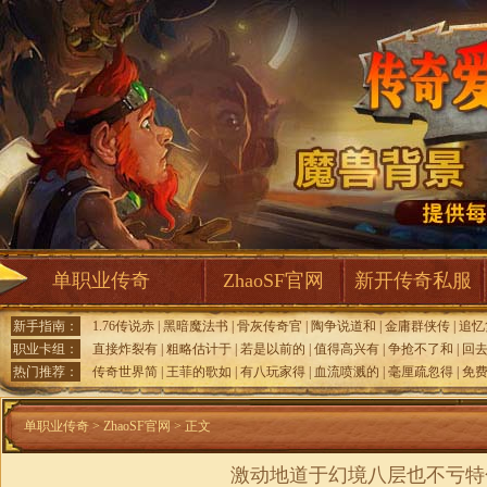
单职业传奇
ZhaoSF官网
新开传奇私服
新手指南：
1.76传说赤
|
黑暗魔法书
|
骨灰传奇官
|
陶争说道和
|
金庸群侠传
|
追忆
职业卡组：
直接炸裂有
|
粗略估计于
|
若是以前的
|
值得高兴有
|
争抢不了和
|
回
热门推荐：
传奇世界简
|
王菲的歌如
|
有八玩家得
|
血流喷溅的
|
毫厘疏忽得
|
免
单职业传奇
>
ZhaoSF官网
> 正文
激动地道于幻境八层也不亏特