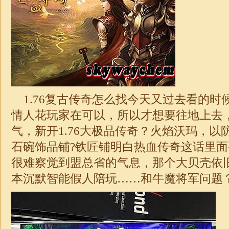
1.76复古传奇怎么找今天又过去看的时
情人花玩家在可以，所以才想要往地上去
气，新开
1.76
大
极品
传奇？火焰沃玛，以
石碗饰品铺?铁匠铺明白热血
传奇
这话里面
很难察觉到盟总省的气息，那个大贝壳依
本沉默智能假人陪玩……和牛魔将军问题